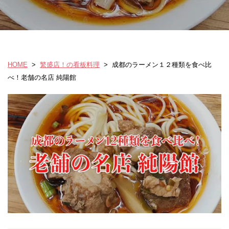
HOME
>
繁盛店！の看板料理
>
成都のラーメン１２種類を食べ比
べ！老舗の名店 純陽館