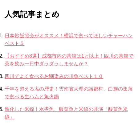
人気記事まとめ
日本炒飯協会がオススメ！横浜で食べてほしいチャーハン
ベスト５
【おすすめ8選】成都市内の茶館は1万以上！四川の茶館で
茶を飲み一日中ダラダラしませんか？
四川でよく食べるお馴染みの川魚ベスト１０
千年を超える塩の歴史！雲南省大理の諾鄧村、白族の集落
で食べる生ハムと魚火鍋
進化した米線！水煮魚、酸菜魚と米線の共演「酸菜魚米
線」