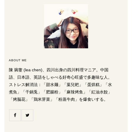
ABOUT ME
陳 琬蓥 (lea chen)、四川出身の四川料理マニア。中国
語、日本語、英語をしゃべる好奇心旺盛で多趣味な人。
ストレス解消法：「甜水麺」「葉兒耙」「蛋烘糕」「水
煮魚」「干鍋兎」「肥腸粉」「麻辣烤鱼」「紅油水餃」
「烤脳花」「鶏米芽菜」「粉蒸牛肉」を爆食いする。