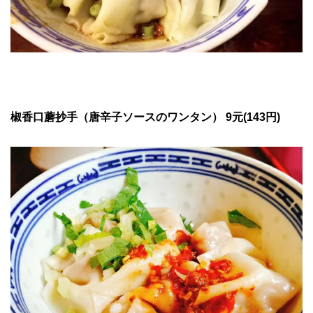
椒香口蘑抄手（唐辛子ソースのワンタン）
9元(143円)