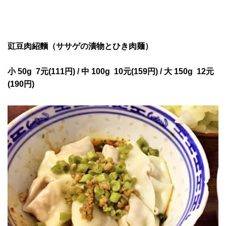
豇豆肉紹麵（ササゲの漬物とひき肉麺）
小 50g 7元(111円) / 中 100g 10
元(159円) /
大 150g 12
元
(190円)