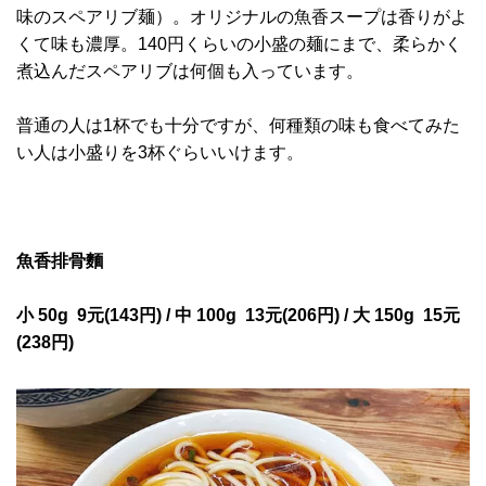
味のスペアリブ麺）。オリジナルの魚香スープは香りがよ
くて味も濃厚。140円くらいの小盛の麺にまで、柔らかく
煮込んだスペアリブは何個も入っています。
普通の人は1杯でも十分ですが、何種類の味も食べてみた
い人は小盛りを3杯ぐらいいけます。
魚香排骨麵
小 50g 9元(143円) / 中 100g 13
元(206円) /
大 150g 15
元
(238円)