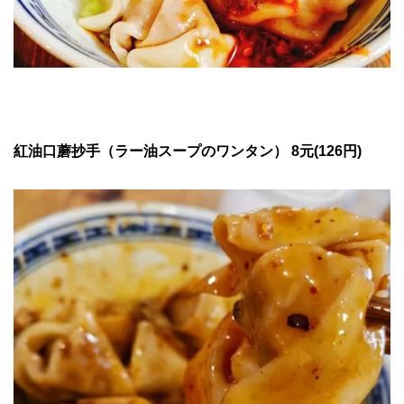
紅油
口蘑抄手（ラー油スープのワンタン） 8
元(126円)