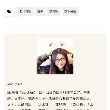
四川料理
激辛
鶏料理
鶏本無敵
ABOUT ME
陳 琬蓥 (lea chen)、四川出身の四川料理マニア。中国
語、日本語、英語をしゃべる好奇心旺盛で多趣味な人。
ストレス解消法：「甜水麺」「葉兒耙」「蛋烘糕」「水