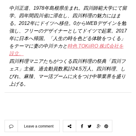
中川正道、1978年島根県生まれ。四川師範大学にて留
学。四年間四川省に滞在し、四川料理の魅力にはま
る。2012年にドイツへ移住。0からWEBデザインを勉
強し、フリーのデザイナーとしてドイツで起業。2017
年に日本へ帰国。「人生の時を色どる体験をつくる」
をテーマに妻の中川チカと
時色 TOKiiRO 株式会社を
設立。
四川料理マニアたちがつくる四川料理の祭典「四川フ
ェス」主催。過去動員数累計24.5万人。四川料理、し
びれ、麻辣、マー活ブームに火をつけ中華業界を盛り
上げる。
Leave a comment