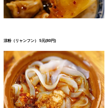
涼粉（リャンフン） 5
元(80円)