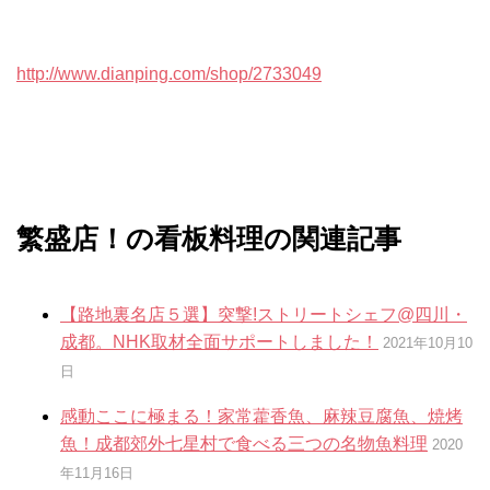
http://www.dianping.com/shop/2733049
繁盛店！の看板料理の関連記事
【路地裏名店５選】突撃!ストリートシェフ@四川・
成都。NHK取材全面サポートしました！
2021年10月10
日
感動ここに極まる！家常藿香魚、麻辣豆腐魚、焼烤
魚！成都郊外七星村で食べる三つの名物魚料理
2020
年11月16日