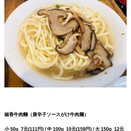
椒香牛肉
麵（唐辛子ソースがけ牛肉麺）
小 50g 7元(111円) / 中 100g 10
元(159円) /
大 150g 12
元