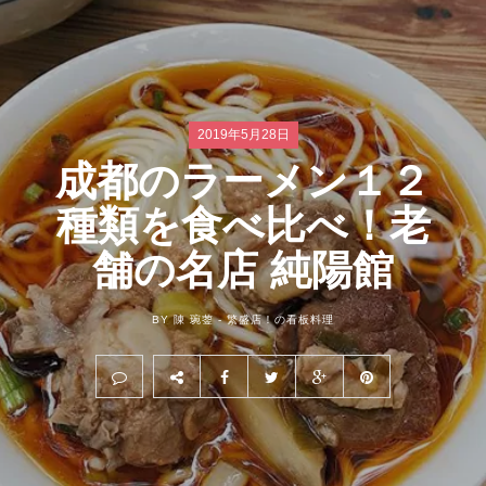
2019年5月28日
成都のラーメン１２
種類を食べ比べ！老
舗の名店 純陽館
BY 陳 琬蓥 -
繁盛店！の看板料理