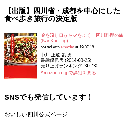
【出版】四川省・成都を中心にした
食べ歩き旅行の決定版
涙を流し口から火をふく、四川料理の旅
(KanKanTrip)
posted with
amazlet
at 19.07.18
中川 正道 張 勇
書肆侃侃房 (2014-08-25)
売り上げランキング: 30,730
Amazon.co.jpで詳細を見る
SNSでも発信しています！
おいしい四川公式ページ