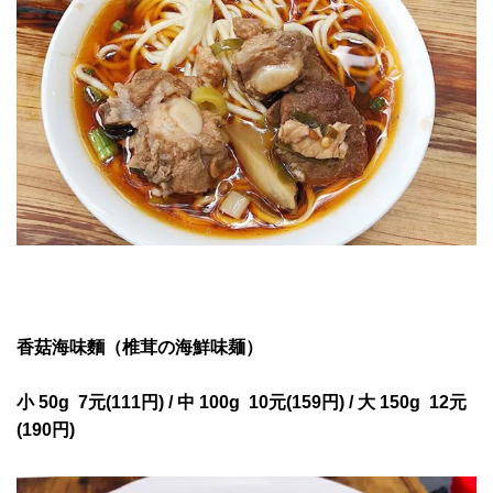
香菇海味麵（椎茸の海鮮味麺）
小 50g 7元(111円) / 中 100g 10
元(159円) /
大 150g 12
元
(190円)