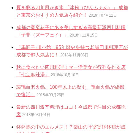
夏を彩る四川風かき氷 「冰粉（びんふぇん）」 成都
と東京のおすすめ人気店を紹介！
2019年07月11日
成都の寬窄巷子にある美しすぎる高級新派四川料理
「子非（ズーフェイ）」
2018年11月15日
「馬旺子·川小館」95年歴史を持つ老舗四川料理店が
成都で超人気店に！
2018年11月03日
秋に食べたい四川料理！マー活美女が行列を作る店
「七宝麻辣湯」
2018年10月10日
譚鴨血老火鍋、100年以上の歴史、鴨血火鍋が成都
で復活！
2018年09月26日
最新の四川激辛料理はココ！今成都で注目の成都吃
客
2018年08月01日
鉢鉢鶏の中のエルメス！？楽山の叶婆婆鉢鉢鶏が成