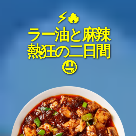
⚡🔥
ラー油と麻辣
熱狂の二日間
🤤