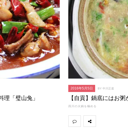
2016年5月5日
BY 中川正道
料理「璧山兔」
【自貢】鍋底にはお粥
四川の火鍋を極める