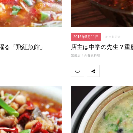
2016年5月11日
BY 中川正道
躍る「飛紅魚館」
店主は中学の先生？重
繁盛店！の看板料理