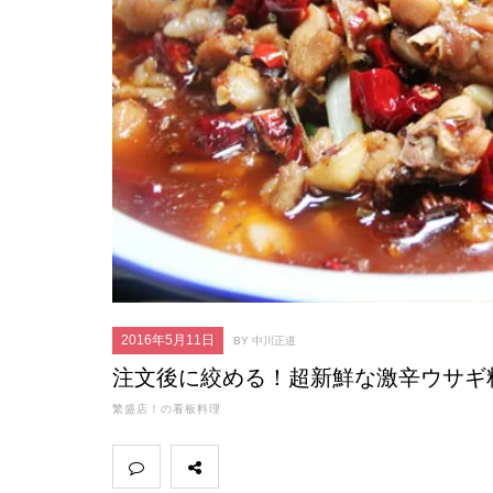
2016年5月11日
BY 中川正道
注文後に絞める！超新鮮な激辛ウサギ
繁盛店！の看板料理