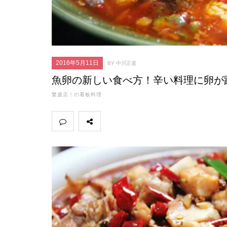
2016年5月11日
BY 中川正道
魚卵の新しい食べ方！辛い料理に卵が
繁盛店！の看板料理