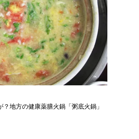
が？地方の健康薬膳火鍋「粥底火鍋」