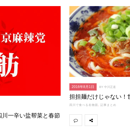
2016年8月1日
BY 中川正道
担担麺だけじゃない！
四川で食べる名物面
,
記事まとめ
四川一辛い盐帮菜と春節