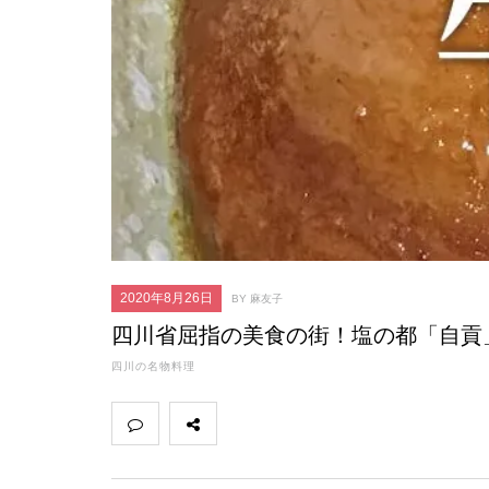
2020年8月26日
BY 麻友子
四川省屈指の美食の街！塩の都「自貢
四川の名物料理