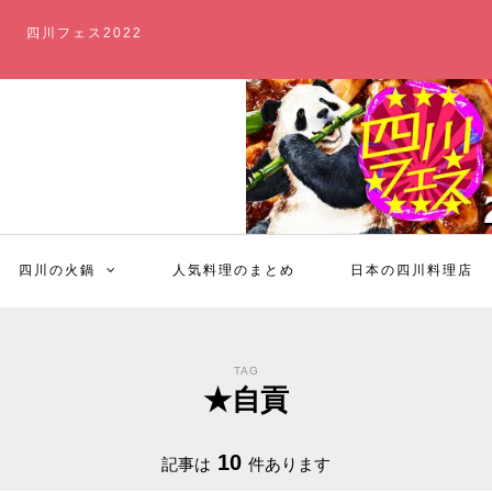
四川フェス2022
四川の火鍋
人気料理のまとめ
日本の四川料理店
TAG
★自貢
10
記事は
件あります