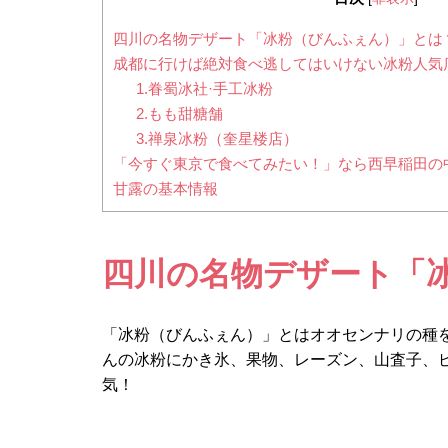
四川の名物デザート「冰粉（びんふぇん）」とは
成都に行けば絶対食べ逃してはいけない冰粉人気店
1.眷蜀冰社·手工冰粉
2.もも甜糖舗
3.禅泉冰粉（奎星楼店）
「今すぐ東京で食べてみたい！」なら西早稲田の
甘露の基本情報
四川の名物デザート「
「冰粉（びんふぇん）」とはオオセンナリの種
んの冰粉にかき氷、果物、レーズン、山査子、
気！