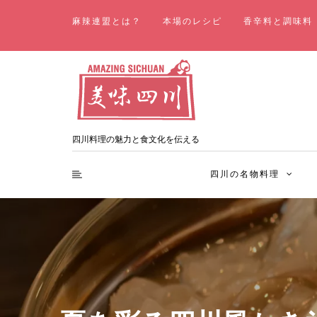
麻辣連盟とは？
本場のレシピ
香辛料と調味料
四川料理の魅力と食文化を伝える
四川の名物料理