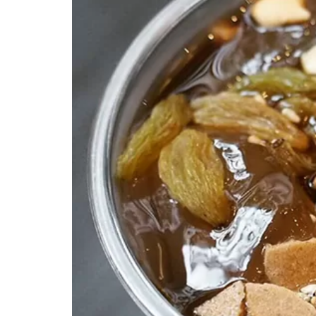
年2月5日
2021年12月29日
でしびれまくるマー活！
【保存版】麻辣民主化への一
チーを超える次のブーム
歩！麻辣グランプリ2021完全
レポート（1万字）
ついて
イベント