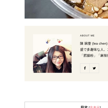
ABOUT ME
陳 琬蓥 (lea
盛で多趣味な人。
「肥腸粉」「麻辣
目次
[
非表示
]