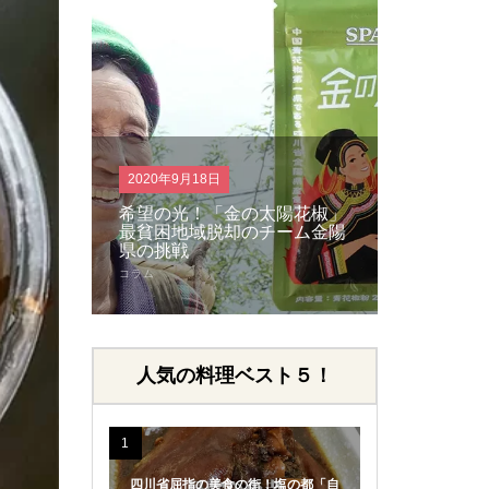
2018年4月21日
2018年2月
陽花椒」
6万5千人が歓喜！日本で一番
花椒でし
ーム金陽
熱い四川料理の日！四川フェ
パクチー
ス2018大成功！！
へ
イベント
食文化について
人気の料理ベスト５！
1
四川省屈指の美食の街！塩の都「自