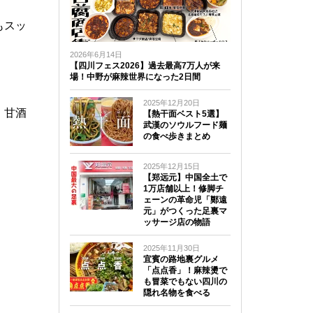
もスッ
2026年6月14日
【四川フェス2026】過去最高7万人が来
場！中野が麻辣世界になった2日間
2025年12月20日
、甘酒
【熱干面ベスト5選】
武漢のソウルフード麺
の食べ歩きまとめ
2025年12月15日
【郑远元】中国全土で
1万店舗以上！修脚チ
ェーンの革命児「鄭遠
元」がつくった足裏マ
ッサージ店の物語
2025年11月30日
宜賓の路地裏グルメ
「点点香」！麻辣燙で
も冒菜でもない四川の
隠れ名物を食べる