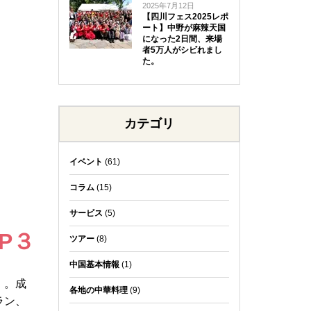
2025年7月12日
【四川フェス2025レポ
ート】中野が麻辣天国
になった2日間、来場
者5万人がシビれまし
た。
カテゴリ
イベント
(61)
コラム
(15)
サービス
(5)
P３
ツアー
(8)
中国基本情報
(1)
」。成
各地の中華料理
(9)
ラン、