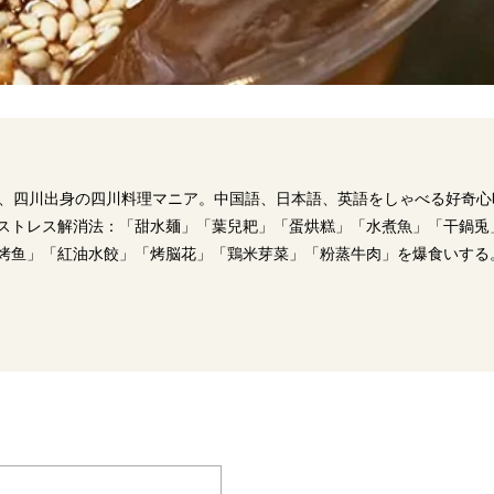
 chen)、四川出身の四川料理マニア。中国語、日本語、英語をしゃべる好奇心
ストレス解消法：「甜水麺」「葉兒耙」「蛋烘糕」「水煮魚」「干鍋兎
烤鱼」「紅油水餃」「烤脳花」「鶏米芽菜」「粉蒸牛肉」を爆食いする