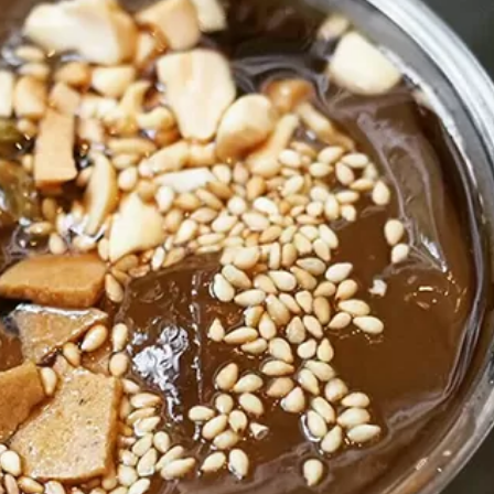
2021年2月13日
2020年9月18日
66店舗が参加！累計リツイー
ト1.2万回以上！新しい可能
希望の光！「金の太
性を切り開いた四川フェス
最貧困地域脱却のチ
2020@オンラインのまとめ
県の挑戦
イベント
コラム