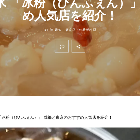
氷 「冰粉（びんふぇん）」
め人気店を紹介！
BY 陳 琬蓥 -
繁盛店！の看板料理
「冰粉（びんふぇん）」 成都と東京のおすすめ人気店を紹介！