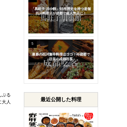
「馬旺子·川小館」95年歴史を持つ老舗
四川料理店が成都で超人気店に！
繁盛店！の看板料理
5
最新の四川激辛料理はココ！今成都で
注目の成都吃客
繁盛店！の看板料理
んぷる
最近公開した料理
に大人