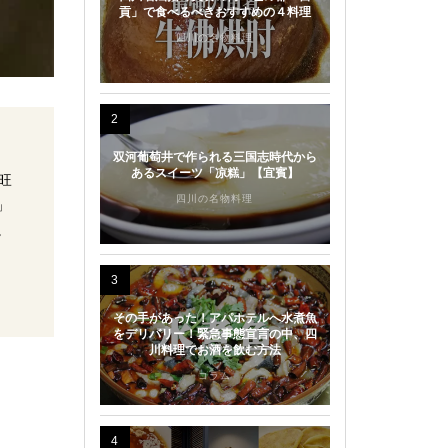
貢」で食べるべきおすすめの４料理
四川の名物料理
2
双河葡萄井で作られる三国志時代から
あるスイーツ「凉糕」【宜賓】
旺
四川の名物料理
」
。
3
その手があった！アパホテルへ水煮魚
をデリバリー！緊急事態宣言の中、四
川料理でお酒を飲む方法
コラム
4