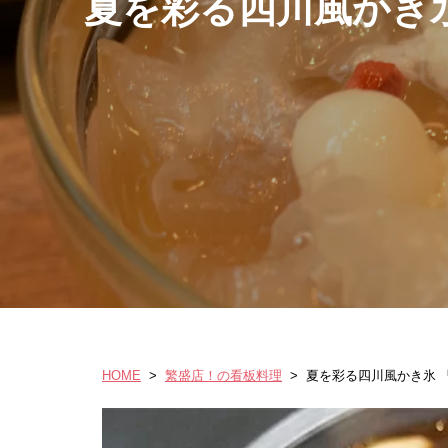
夏を彩る四川風かき
HOME
>
繁盛店！の看板料理
>
夏を彩る四川風かき氷 