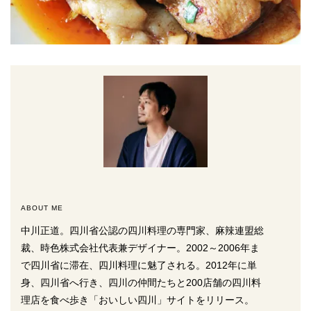
ABOUT ME
中川正道。四川省公認の四川料理の専門家、麻辣連盟総
裁、時色株式会社代表兼デザイナー。2002～2006年ま
で四川省に滞在、四川料理に魅了される。2012年に単
身、四川省へ行き、四川の仲間たちと200店舗の四川料
理店を食べ歩き「おいしい四川」サイトをリリース。