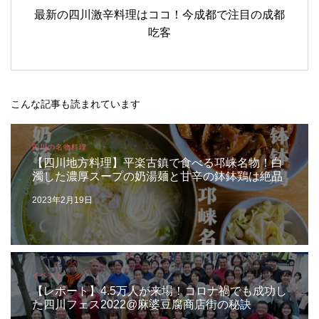
最新の四川激辛料理はココ！今成都で注目の成都
吃客
こんな記事も読まれています
四川の名物料理
【四川地方料理】平楽古鎮で食べる邛崃名物！白
濁した濃厚スープの奶湯麺と甘辛の鉢鉢鶏は絶品
2023年2月19日
イベント
【レポート】4.5万人が来場！コロナ禍でも成功し
た四川フェス2022@麻婆豆腐商店街の秘訣