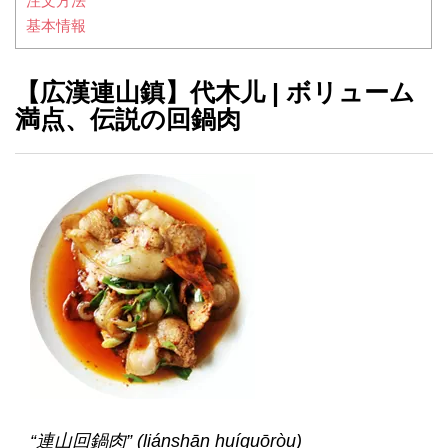
注文方法
基本情報
【広漢連山鎮】代木儿 | ボリューム
満点、伝説の回鍋肉
“連山回鍋肉” (liánshān huíguōròu)