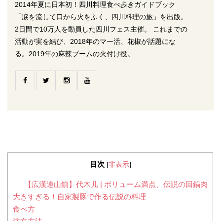
2014年夏に日本初！四川料理食べ歩きガイドブック
「涙を流して口から火をふく、四川料理の旅」を出版。
2日間で10万人を動員した四川フェス主催。 これまでの
活動が実を結び、2018年のマー活、花椒が話題にな
る。2019年の麻辣ブームの火付け役。
目次
[
非表示
]
【広漢連山鎮】代木儿 | ボリューム満点、伝説の回鍋肉
大きすぎる！自家製豚で作る伝説の料理
食べ方