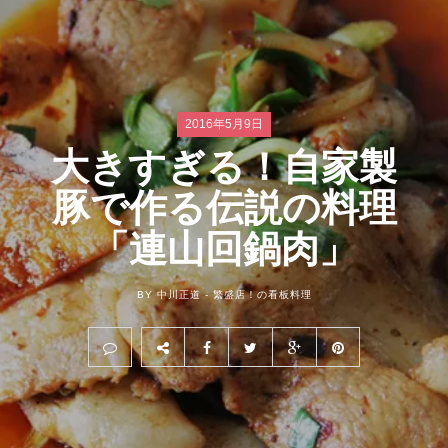
2016年5月9日
大きすぎる！自家製
豚で作る伝説の料理
「連山回鍋肉」
BY 中川正道 -
繁盛店！の看板料理