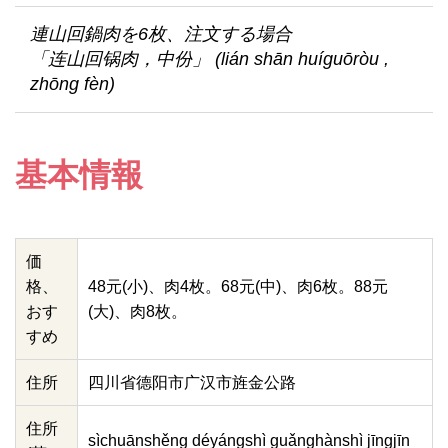
連山回鍋肉を6枚、注文する場合
「连山回锅肉，中份」 (lián shān huíguōròu ,
zhōng fèn)
基本情報
価
格、
48元(小)、肉4枚。68元(中)、肉6枚。88元
おす
(大)、肉8枚。
すめ
住所
四川省德阳市广汉市旌金公路
住所
sìchuānshěng déyángshì guǎnghànshì jīngjīn