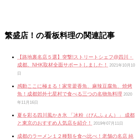
繁盛店！の看板料理の関連記事
【路地裏名店５選】突撃!ストリートシェフ@四川・
成都。NHK取材全面サポートしました！
2021年10月10
日
感動ここに極まる！家常藿香魚、麻辣豆腐魚、焼烤
魚！成都郊外七星村で食べる三つの名物魚料理
2020
年11月16日
夏を彩る四川風かき氷 「冰粉（びんふぇん）」 成都
と東京のおすすめ人気店を紹介！
2019年07月11日
成都のラーメン１２種類を食べ比べ！老舗の名店 純