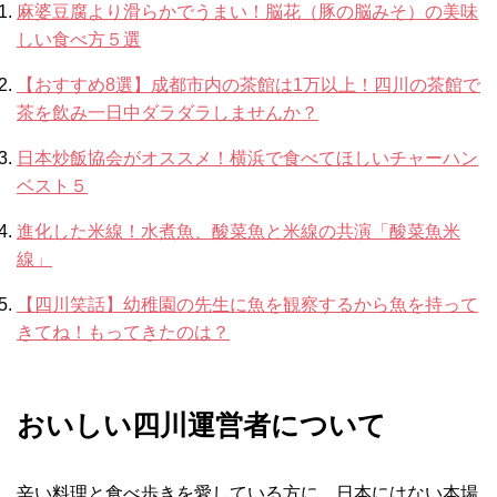
麻婆豆腐より滑らかでうまい！脳花（豚の脳みそ）の美味
しい食べ方５選
【おすすめ8選】成都市内の茶館は1万以上！四川の茶館で
茶を飲み一日中ダラダラしませんか？
日本炒飯協会がオススメ！横浜で食べてほしいチャーハン
ベスト５
進化した米線！水煮魚、酸菜魚と米線の共演「酸菜魚米
線」
【四川笑話】幼稚園の先生に魚を観察するから魚を持って
きてね！もってきたのは？
おいしい四川運営者について
辛い料理と食べ歩きを愛している方に、日本にはない本場