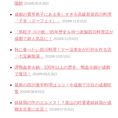
陽館
2019年05月28日
成都の寬窄巷子にある美しすぎる高級新派四川料理
「子非（ズーフェイ）」
2018年11月15日
「馬旺子·川小館」95年歴史を持つ老舗四川料理店が
成都で超人気店に！
2018年11月03日
秋に食べたい四川料理！マー活美女が行列を作る店
「七宝麻辣湯」
2018年10月10日
譚鴨血老火鍋、100年以上の歴史、鴨血火鍋が成都
で復活！
2018年09月26日
最新の四川激辛料理はココ！今成都で注目の成都吃
客
2018年08月01日
鉢鉢鶏の中のエルメス！？楽山の叶婆婆鉢鉢鶏が成
都太古里に出店！
2018年07月31日