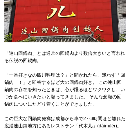
「連山回鍋肉」とは通常の回鍋肉より数倍大きいと言われ
る伝説の回鍋肉。
「一番好きなの四川料理は？」と聞かれたら、迷わず「回
鍋肉！！」と即答するほど大の回鍋肉好き。 この連山回
鍋肉の存在を知ったときは、心が躍るほどワクワクし、い
つか食べにいきたいと願ってきました。 そんな念願の回
鍋肉についにたどり着くことができました。
この巨大な回鍋肉発祥は成都から車で2～3時間ほど離れた
広漢連山鎮地方にあるレストラン「代木儿」(dàimùér)。