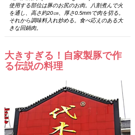
使用する部位は豚のお尻のお肉。八割煮んで火
を通し、高さ約20㎝、厚さ0.5mmで肉を切る。
それから調味料入れ炒める。食べ応えのある大
きな回鍋肉。
大きすぎる！自家製豚で作
る伝説の料理