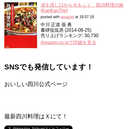
涙を流し口から火をふく、四川料理の旅
(KanKanTrip)
posted with
amazlet
at 19.07.18
中川 正道 張 勇
書肆侃侃房 (2014-08-25)
売り上げランキング: 30,730
Amazon.co.jpで詳細を見る
SNSでも発信しています！
おいしい四川公式ページ
最新四川料理はＸにて！