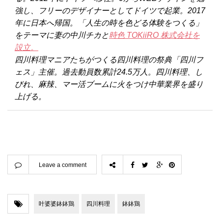
強し、フリーのデザイナーとしてドイツで起業。2017
年に日本へ帰国。「人生の時を色どる体験をつくる」
をテーマに妻の中川チカと
時色 TOKiiRO 株式会社を
設立。
四川料理マニアたちがつくる四川料理の祭典「四川フ
ェス」主催。過去動員数累計24.5万人。四川料理、し
びれ、麻辣、マー活ブームに火をつけ中華業界を盛り
上げる。
Leave a comment
叶婆婆鉢鉢鶏
四川料理
鉢鉢鶏