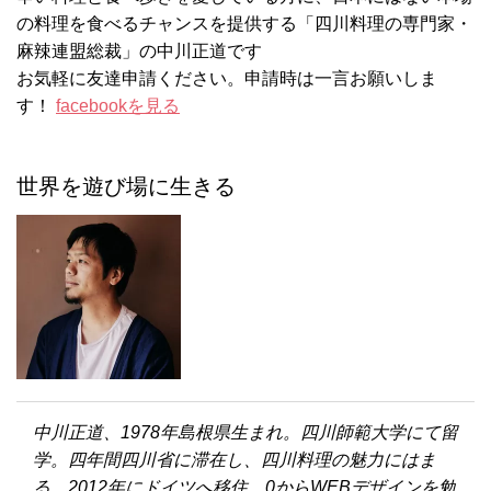
の料理を食べるチャンスを提供する「四川料理の専門家・
麻辣連盟総裁」の中川正道です
お気軽に友達申請ください。申請時は一言お願いしま
す！
facebookを見る
世界を遊び場に生きる
中川正道、1978年島根県生まれ。四川師範大学にて留
学。四年間四川省に滞在し、四川料理の魅力にはま
る。2012年にドイツへ移住。0からWEBデザインを勉