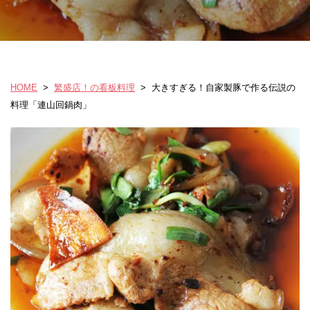
HOME
>
繁盛店！の看板料理
>
大きすぎる！自家製豚で作る伝説の
料理「連山回鍋肉」