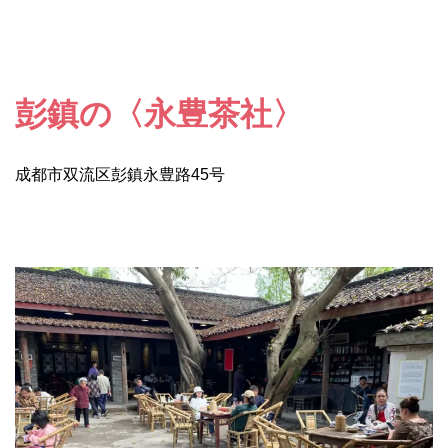
彭鎮の〈永豊茶社〉
成都市双流区彭鎮永豊路45号