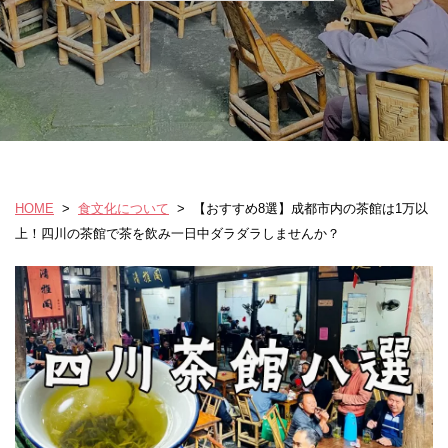
HOME
>
食文化について
>
【おすすめ8選】成都市内の茶館は1万以
上！四川の茶館で茶を飲み一日中ダラダラしませんか？