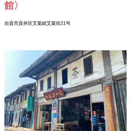
館〉
自貢市貢井区艾葉鎮艾葉街21号