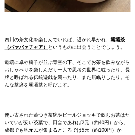
四川の茶文化を楽しんでいれば、遅かれ早かれ、
壩壩茶
（バァバァチャア）
というものに出会うことでしょう。
道端に卓や椅子が並ぶ青空の下、そこでお茶を飲みながら
おしゃべりを楽しんだり一人で思考の世界に耽ったり、長
牌と呼ばれる伝統遊戯を競ったり、また居眠りしたり。そ
んな茶席を壩壩茶と呼びます。
使い古された蓋つき茶碗やビールジョッキで飲むお茶はた
いていが安い茶葉で、田舎であれば2元（約40円）から、
成都でも地元民が集まるところでは5元（約100円）か