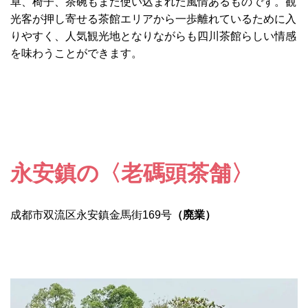
卓、椅子、茶碗もまた使い込まれた風情あるものです。観
光客が押し寄せる茶館エリアから一歩離れているために入
りやすく、人気観光地となりながらも四川茶館らしい情感
を味わうことができます。
永安鎮の〈老碼頭茶舗〉
成都市双流区永安鎮金馬街169号
（
廃業
）