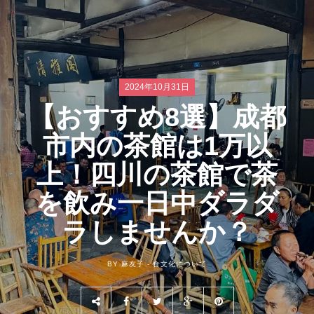
2024年10月31日
【おすすめ8選】成都
市内の茶館は1万以
上！四川の茶館で茶
を飲み一日中ダラダ
ラしませんか？
BY 麻友子 -
食文化について