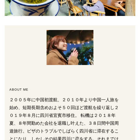
ABOUT ME
２００５年に中国初渡航、２０１０年より中国一人旅を
始め、短期長期含めおよそ５０回ほど渡航を繰り返し２
０１９年８月に四川省宜賓市移住。 転機は２０１８年
夏、８年間勤めた会社を退職し叶えた、３８日間中国周
遊旅行。ビザのトラブルでしばらく四川省に滞在するこ
とになり、しかしその結果四川に恋をする。それまでは