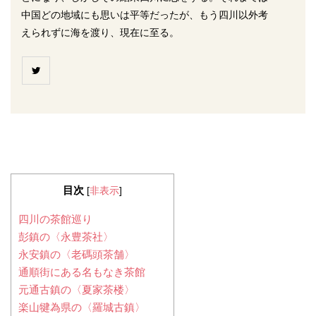
中国どの地域にも思いは平等だったが、もう四川以外考
えられずに海を渡り、現在に至る。
目次
[
非表示
]
四川の茶館巡り
彭鎮の〈永豊茶社〉
永安鎮の〈老碼頭茶舗〉
通順街にある名もなき茶館
元通古鎮の〈夏家茶楼〉
楽山犍為県の〈羅城古鎮〉