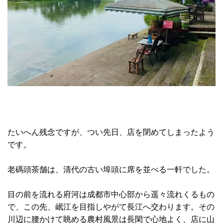
たいへん残念ですが、つい先日、店を閉めてしまったよう
です。
老碼頭茶舗は、清代の古い埠頭に席を並べる一軒でした。
目の前を流れる府河は成都市中心部から遥々流れくるもの
で、この先、岷江を目指しやがて長江へ交わります。その
川辺に腰かけて眺める農村風景は長閑で心地よく、店に山