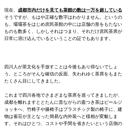
現在、
成都市内だけを見ても茶館の数は一万を超している
そうですが、もはや正確な数字はわかりません。というの
も、壩壩茶をはじめ庶民茶館の中には店舗の形をもたない
ものも数多く、しかしそれはつまり、それだけ庶民茶席が
日常に溶け込んでいるということの証でもあります。
四川人が茶文化を手放すことは今後もあり得ないでしょ
う。ところがそんな確信の反面、失われゆく茶席をもまた
たくさん目にしてきました。
これまで四川各地でさまざまな茶席を巡ってきましたが、
成都を離れますととたんに昔ながらの蓋つき茶はビールジ
ョッキへ、竹椅子や籐椅子はプラスチック製の椅子に、建
物は雀荘が主となった簡易な内外装へと様相が変貌しま
す。それはひとつ、コストや手間を省きたいという店側の