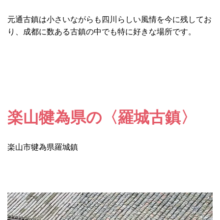
元通古鎮は小さいながらも四川らしい風情を今に残してお
り、成都に数ある古鎮の中でも特に好きな場所です。
楽山犍為県の〈羅城古鎮〉
楽山市犍為県羅城鎮