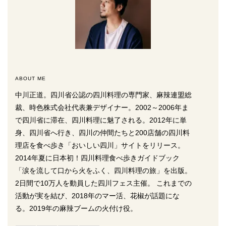
ABOUT ME
中川正道。四川省公認の四川料理の専門家、麻辣連盟総
裁、時色株式会社代表兼デザイナー。2002～2006年ま
で四川省に滞在、四川料理に魅了される。2012年に単
身、四川省へ行き、四川の仲間たちと200店舗の四川料
理店を食べ歩き「おいしい四川」サイトをリリース。
2014年夏に日本初！四川料理食べ歩きガイドブック
「涙を流して口から火をふく、四川料理の旅」を出版。
2日間で10万人を動員した四川フェス主催。 これまでの
活動が実を結び、2018年のマー活、花椒が話題にな
る。2019年の麻辣ブームの火付け役。