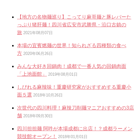
【地方の名物麺巡り】こってり麻哥麺と豚レバーた
っぷり猪肝麺！四川省広安市武勝県・沿口古鎮の
旅
2021年08月07日
本場の宜賓燃麺の世界！知られざる四種類の食べ
方
2020年06月26日
みんな大好き回鍋肉！成都で一番人気の回鍋肉面
「上池面館」
2019年08月01日
しびれる麻辣味！重慶研究家がおすすめする重慶小
面５選
2018年10月26日
次世代の四川料理！麻辣刀削麺マニアおすすめの3店
舗
2018年09月30日
四川担担麺 阿吽が本場成都に出店！？成都ラーメン
競技館オープン！
2018年01月01日