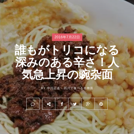
2016年7月22日
誰もがトリコになる
深みのある辛さ！人
気急上昇の豌杂面
BY 中川正道 -
四川で食べる名物面