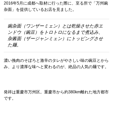
2016年5月に成都へ取材に行った際に、至る所で「万州豌
杂面」を提供しているお店を見ました。
豌杂面（ワンザーミェン）とは乾燥させた赤エ
ンドウ（豌豆）をトロトロになるまで煮込み、
杂酱面（ザージャンミェン）にトッピングさせ
た麺。
濃い挽肉のそぼろと激辛のタレがやさしい味の豌豆とから
み、より濃厚な味へと変わるのが、絶品の人気の麺です。
発祥は重慶市万州区。重慶市から約380km離れた地方都市
です。