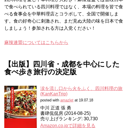
で食べられている四川料理ではなく、本場の料理を皆で食
べる食事会を中華料理店とコラボして、全国で開催しま
す。食の好奇心に刺激され、まだ見ぬ大陸の味を日本で食
しましょう！参加される方は入党ください！
麻辣連盟についてはこちらから
【出版】四川省・成都を中心にした
食べ歩き旅行の決定版
涙を流し口から火をふく、四川料理の旅
(KanKanTrip)
posted with
amazlet
at 19.07.18
中川 正道 張 勇
書肆侃侃房 (2014-08-25)
売り上げランキング: 30,730
Amazon.co.jpで詳細を見る