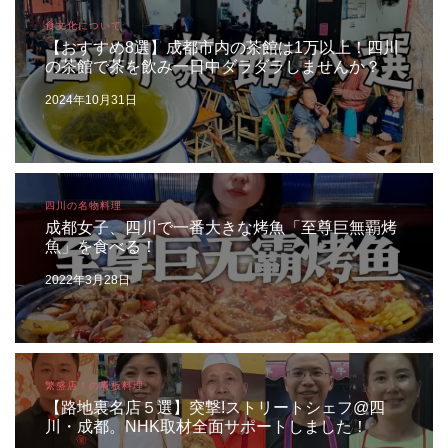
食文化について
【おすすめ8選】成都市内の茶館は1万以上！四川
の茶館で茶を飲み一日中ダラダラしませんか？
2024年10月31日
四川の名物料理
成都女子、四川で一番大きな烤魚「至尊巨無覇烤
魚」を食べる！
2022年3月28日
繁盛店！の看板料理
【路地裏名店５選】突撃!ストリートシェフ@四
川・成都。NHK取材全面サポートしました！