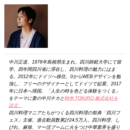
中川正道、1978年島根県生まれ。四川師範大学にて留
学。四年間四川省に滞在し、四川料理の魅力にはま
る。2012年にドイツへ移住。0からWEBデザインを勉
強し、フリーのデザイナーとしてドイツで起業。2017
年に日本へ帰国。「人生の時を色どる体験をつくる」
をテーマに妻の中川チカと
時色 TOKiiRO 株式会社を
設立。
四川料理マニアたちがつくる四川料理の祭典「四川フ
ェス」主催。過去動員数累計24.5万人。四川料理、し
びれ、麻辣、マー活ブームに火をつけ中華業界を盛り