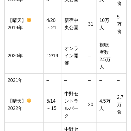
食
5
【晴天】
4/20
新宿中
10万
31
万
2019年
～21
央公園
人
食
視聴
オンラ
者数
2020年
12/19
イン開
–
2.5万
催
人
2021年
–
–
–
–
–
中野セ
2.7
【晴天】
5/14
ントラ
4.5万
20
万
2022年
～15
ルパー
人
食
ク
中野セ