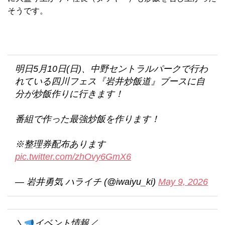
そうです。
明日5月10日(日)、中野セントラルパークで行わ
れている四川フェス『岩井炒飯道』ブースに自
分が炒飯作りに行きます！
番組で作った最強炒飯を作ります！
※整理券配布あります
pic.twitter.com/zhOvy6GmX6
— 岩井勇気 ハライチ (@iwaiyu_ki)
May 9, 2026
＼
イベント情報／