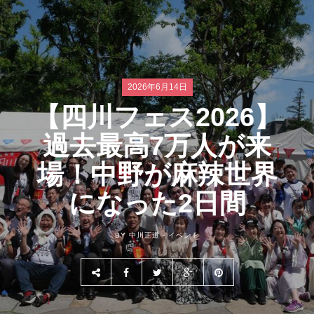
2026年6月14日
【四川フェス2026】
過去最高7万人が来
場！中野が麻辣世界
になった2日間
BY 中川正道 -
イベント