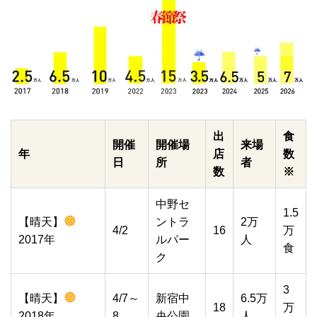
出
食
開催
開催場
来場
年
店
数
日
所
者
数
※
中野セ
1.5
【晴天】
ントラ
2万
4/2
16
万
2017年
ルパー
人
食
ク
3
【晴天】
4/7～
新宿中
6.5万
18
万
2018年
8
央公園
人