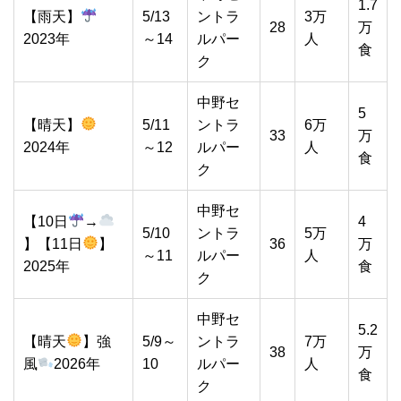
1.7
【雨天】
5/13
ントラ
3万
28
万
2023年
～14
ルパー
人
食
ク
中野セ
5
【晴天】
5/11
ントラ
6万
33
万
2024年
～12
ルパー
人
食
ク
中野セ
【10日
→
4
5/10
ントラ
5万
】【11日
】
36
万
～11
ルパー
人
2025年
食
ク
中野セ
5.2
【晴天
】強
5/9～
ントラ
7万
38
万
風
2026年
10
ルパー
人
食
ク