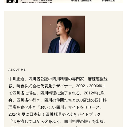
ABOUT ME
中川正道。四川省公認の四川料理の専門家、麻辣連盟総
裁、時色株式会社代表兼デザイナー。2002～2006年ま
で四川省に滞在、四川料理に魅了される。2012年に単
身、四川省へ行き、四川の仲間たちと200店舗の四川料
理店を食べ歩き「おいしい四川」サイトをリリース。
2014年夏に日本初！四川料理食べ歩きガイドブック
「涙を流して口から火をふく、四川料理の旅」を出版。