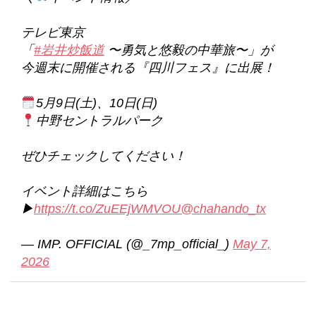
テレビ東京
「
#岩井炒飯道
〜勇気と悠毅の中華旅〜」が
今週末に開催される『四川フェス』に出展！
5月9日(土)、10日(日)
中野セントラルパーク
ぜひチェックしてください！
イベント詳細はこちら
▶︎
https://t.co/ZuEEjWMVOU
@chahando_tx
— IMP. OFFICIAL (@_7mp_official_)
May 7,
2026