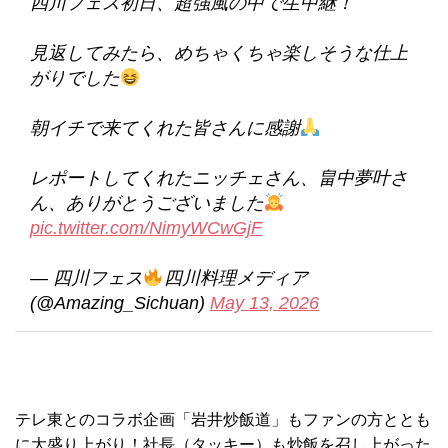
四川フェス初日、超強風の中で生中継！
見返してみたら、めちゃくちゃ楽しそうな仕上
がりでした
朝イチで来てくれた皆さんに感謝
レポートしてくれたニッチェさん、畠中夢叶さ
ん、ありがとうございました
pic.twitter.com/NimyWCwGjF
— 四川フェス
四川料理メディア
(@Amazing_Sichuan)
May 13, 2026
テレ東とのコラボ企画「岩井炒飯道」もファンの方ととも
に大盛り上がり！社長（タッキー）も炒飯を召し上がった