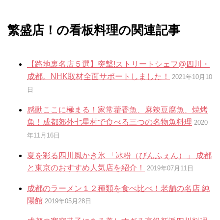
繁盛店！の看板料理の関連記事
【路地裏名店５選】突撃!ストリートシェフ@四川・
成都。NHK取材全面サポートしました！
2021年10月10
日
感動ここに極まる！家常藿香魚、麻辣豆腐魚、焼烤
魚！成都郊外七星村で食べる三つの名物魚料理
2020
年11月16日
夏を彩る四川風かき氷 「冰粉（びんふぇん）」 成都
と東京のおすすめ人気店を紹介！
2019年07月11日
成都のラーメン１２種類を食べ比べ！老舗の名店 純
陽館
2019年05月28日