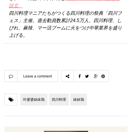
設立。
四川料理マニアたちがつくる四川料理の祭典「四川フ
ェス」主催。過去動員数累計24.5万人。四川料理、し
びれ、麻辣、マー活ブームに火をつけ中華業界を盛り
上げる。
Leave a comment
叶婆婆鉢鉢鶏
四川料理
鉢鉢鶏