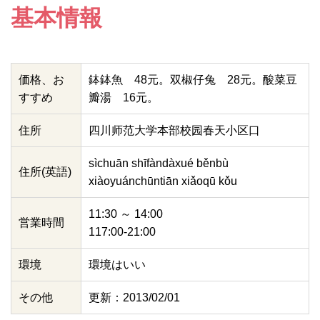
基本情報
価格、お
鉢鉢魚 48元。双椒仔兔 28元。酸菜豆
すすめ
瓣湯 16元。
住所
四川师范大学本部校园春天小区口
sìchuān shīfàndàxué běnbù
住所(英語)
xiàoyuánchūntiān xiǎoqū kǒu
11:30 ～ 14:00
営業時間
117:00-21:00
環境
環境はいい
その他
更新：2013/02/01