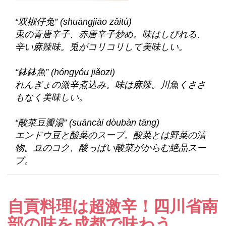
“双椒仔兔” (shuāngjiāo zǎitù)
兎の青唐辛子、赤唐辛子炒め。味はしびれる、
辛い麻辣味。兎がコリコリして美味しい。
“鉢鉢魚” (hóngyóu jiǎozi)
れんぎょの激辛煮込み。味は麻辣。川魚くささ
もなく美味しい。
“酸菜豆瓣湯” (suāncài dòubàn tāng)
エンドウ豆と酸菜のスープ。酸菜とは野菜の漬
物。豆のコク、酸っぱい酸菜がからむ絶品スー
プ。
自貢料理は超激辛！四川省南
部の味を成都で味わう