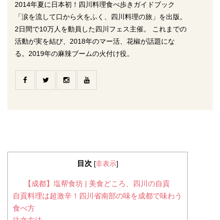
2014年夏に日本初！四川料理食べ歩きガイドブック
「涙を流して口から火をふく、四川料理の旅」を出版。
2日間で10万人を動員した四川フェス主催。 これまでの
活動が実を結び、2018年のマー活、花椒が話題にな
る。2019年の麻辣ブームの火付け役。
目次
[
非表示
]
【成都】塩帮食坊 | 美食どころ、四川の自貢
自貢料理は超激辛！四川省南部の味を成都で味わう
食べ方