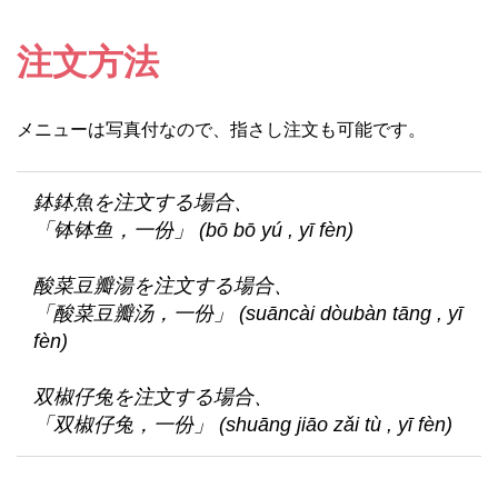
注文方法
メニューは写真付なので、指さし注文も可能です。
鉢鉢魚を注文する場合、
「钵钵鱼，一份」 (bō bō yú , yī fèn)
酸菜豆瓣湯を注文する場合、
「酸菜豆瓣汤，一份」 (suāncài dòubàn tāng , yī
fèn)
双椒仔兔を注文する場合、
「双椒仔兔，一份」 (shuāng jiāo zǎi tù , yī fèn)