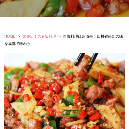
HOME
>
繁盛店！の看板料理
>
自貢料理は超激辛！四川省南部の味
を成都で味わう