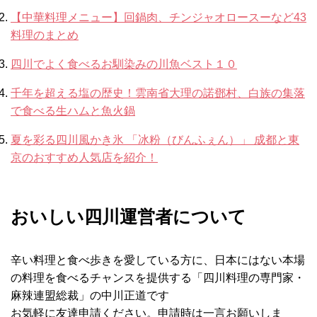
【中華料理メニュー】回鍋肉、チンジャオロースーなど43
料理のまとめ
四川でよく食べるお馴染みの川魚ベスト１０
千年を超える塩の歴史！雲南省大理の諾鄧村、白族の集落
で食べる生ハムと魚火鍋
夏を彩る四川風かき氷 「冰粉（びんふぇん）」 成都と東
京のおすすめ人気店を紹介！
おいしい四川運営者について
辛い料理と食べ歩きを愛している方に、日本にはない本場
の料理を食べるチャンスを提供する「四川料理の専門家・
麻辣連盟総裁」の中川正道です
お気軽に友達申請ください。申請時は一言お願いしま