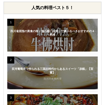
人気の料理ベスト５！
1
四川省屈指の美食の街！塩の都「自貢」で食べるべきおすすめの４
料理
四川の名物料理
2
双河葡萄井で作られる三国志時代からあるスイーツ「凉糕」【宜
賓】
四川の名物料理
3