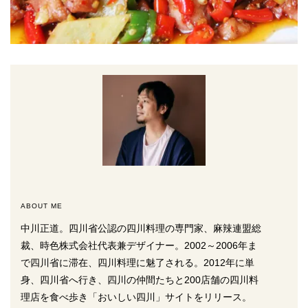
ABOUT ME
中川正道。四川省公認の四川料理の専門家、麻辣連盟総
裁、時色株式会社代表兼デザイナー。2002～2006年ま
で四川省に滞在、四川料理に魅了される。2012年に単
身、四川省へ行き、四川の仲間たちと200店舗の四川料
理店を食べ歩き「おいしい四川」サイトをリリース。