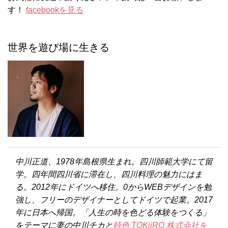
す！
facebookを見る
世界を遊び場に生きる
中川正道、1978年島根県生まれ。四川師範大学にて留
学。四年間四川省に滞在し、四川料理の魅力にはま
る。2012年にドイツへ移住。0からWEBデザインを勉
強し、フリーのデザイナーとしてドイツで起業。2017
年に日本へ帰国。「人生の時を色どる体験をつくる」
をテーマに妻の中川チカと
時色 TOKiiRO 株式会社を