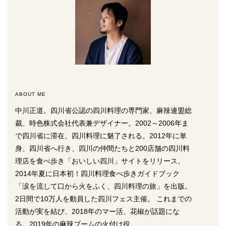
ABOUT ME
中川正道。四川省公認の四川料理の専門家、麻辣連盟総
裁、時色株式会社代表兼デザイナー。2002～2006年ま
で四川省に滞在、四川料理に魅了される。2012年に単
身、四川省へ行き、四川の仲間たちと200店舗の四川料
理店を食べ歩き「おいしい四川」サイトをリリース。
2014年夏に日本初！四川料理食べ歩きガイドブック
「涙を流して口から火をふく、四川料理の旅」を出版。
2日間で10万人を動員した四川フェス主催。 これまでの
活動が実を結び、2018年のマー活、花椒が話題にな
る。2019年の麻辣ブームの火付け役。