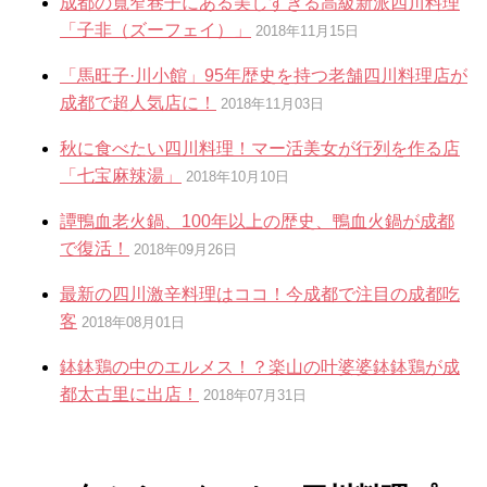
成都の寬窄巷子にある美しすぎる高級新派四川料理
「子非（ズーフェイ）」
2018年11月15日
「馬旺子·川小館」95年歴史を持つ老舗四川料理店が
成都で超人気店に！
2018年11月03日
秋に食べたい四川料理！マー活美女が行列を作る店
「七宝麻辣湯」
2018年10月10日
譚鴨血老火鍋、100年以上の歴史、鴨血火鍋が成都
で復活！
2018年09月26日
最新の四川激辛料理はココ！今成都で注目の成都吃
客
2018年08月01日
鉢鉢鶏の中のエルメス！？楽山の叶婆婆鉢鉢鶏が成
都太古里に出店！
2018年07月31日