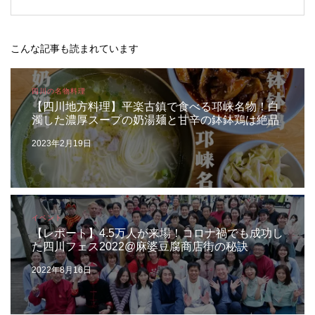
こんな記事も読まれています
四川の名物料理
【四川地方料理】平楽古鎮で食べる邛崃名物！白
濁した濃厚スープの奶湯麺と甘辛の鉢鉢鶏は絶品
2023年2月19日
イベント
【レポート】4.5万人が来場！コロナ禍でも成功し
た四川フェス2022@麻婆豆腐商店街の秘訣
2022年8月16日