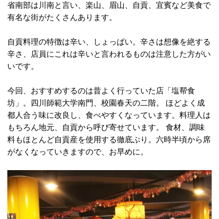
省南部は川南と言い、楽山、眉山、自貢、宜賓など美食で
有名な街がたくさんあります。
自貢料理の特徴は辛い、しょっぱい。辛さは想像を絶する
辛さ、店員にこれは辛いと言われるものは注意した方がい
いです。
今回、おすすめするのは昔よく行っていた店「塩帮食
坊」。四川師範大学南門、校園春天の二階。 ほどよく成
都人合う味に改良し、食べやすくなっています。料理人は
もちろん地元、自貢から呼び寄せています。 食材、調味
料もほとんど自貢産を使用する徹底ぶり。六時半頃から席
がなくなっていきますので、お早めに。