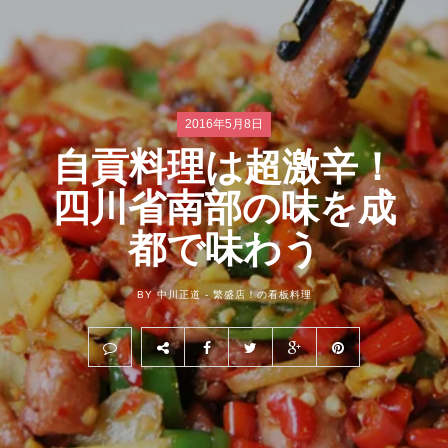
2016年5月8日
自貢料理は超激辛！
四川省南部の味を成
都で味わう
BY 中川正道 -
繁盛店！の看板料理