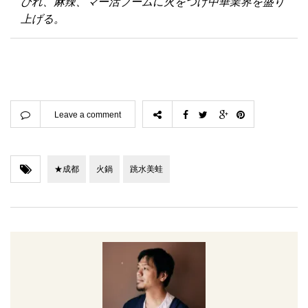
びれ、麻辣、マー活ブームに火をつけ中華業界を盛り
上げる。
Leave a comment
★成都
火鍋
跳水美蛙