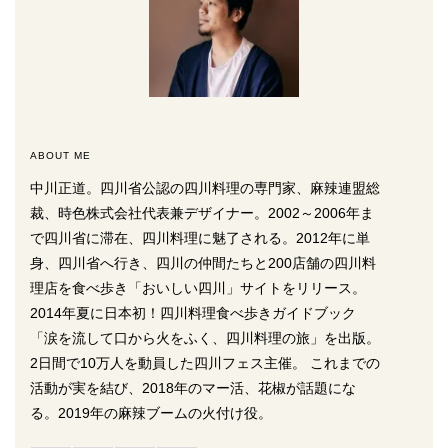
ABOUT ME
中川正道。四川省公認の四川料理の専門家、麻辣連盟総
裁、時色株式会社代表兼デザイナー。2002～2006年ま
で四川省に滞在、四川料理に魅了される。2012年に単
身、四川省へ行き、四川の仲間たちと200店舗の四川料
理店を食べ歩き「おいしい四川」サイトをリリース。
2014年夏に日本初！四川料理食べ歩きガイドブック
「涙を流して口から火をふく、四川料理の旅」を出版。
2日間で10万人を動員した四川フェス主催。 これまでの
活動が実を結び、2018年のマー活、花椒が話題にな
る。2019年の麻辣ブームの火付け役。