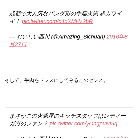
成都で大人気なパンダ形の牛脂火鍋 超カワイ
イ！
pic.twitter.com/c4pXMHz2bR
— おいしい四川 (@Amazing_Sichuan)
2016年8
月27日
そして、牛肉をドレスにしてみるこのセンス。
まさかこの火鍋屋のキッチスタッフはレディー
ガガのファン？
pic.twitter.com/yOngpuNt9q