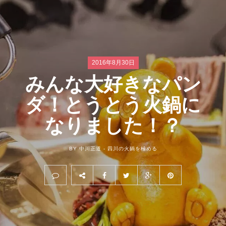
2016年8月30日
みんな大好きなパン
ダ！とうとう火鍋に
なりました！？
BY 中川正道 -
四川の火鍋を極める