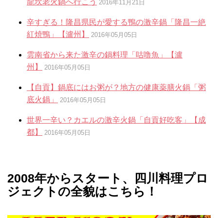
龍坎老火鍋へ行こう
2016年11月21日
辛すぎる！隆昌県民が愛する鴨の激辛鍋「隆昌一絶
紅焼鴨」【瀘州】
2016年05月05日
雲南省から来た激辛の鍋料理「咕噜魚」【瀘
州】
2016年05月05日
【自貢】鍋底にはお粥が？地方の健康薬膳火鍋「粥
底火鍋」
2016年05月05日
世界一辛い？カエルの激辛火鍋「自貢好吃客」【成
都】
2016年05月05日
2008年からスタート、四川料理プロ
ジェクトの全貌はこちら！