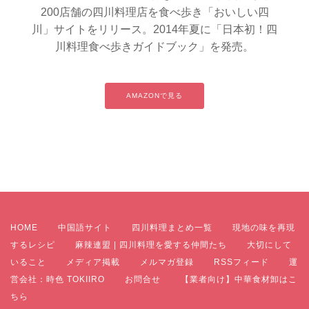
200店舗の四川料理店を食べ歩き「おいしい四
川」サイトをリリース。2014年夏に「日本初！四
川料理食べ歩きガイドブック」を発売。
AMAZONで見る
HOME
中国語サイト
四川料理まとめ一覧
現地の味を再現
するレシピ
麻辣連盟 | 四川料理を愛する仲間たち
大切にして
いること
メディア掲載
メルマガ登録
RSSフィード
運
営会社：時色 TOKIIRO
お問合せ
【業者向け】中華食材卸はこ
ちら