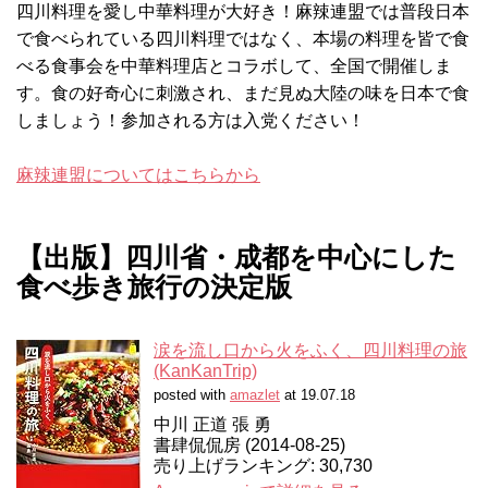
四川料理を愛し中華料理が大好き！麻辣連盟では普段日本
で食べられている四川料理ではなく、本場の料理を皆で食
べる食事会を中華料理店とコラボして、全国で開催しま
す。食の好奇心に刺激され、まだ見ぬ大陸の味を日本で食
しましょう！参加される方は入党ください！
麻辣連盟についてはこちらから
【出版】四川省・成都を中心にした
食べ歩き旅行の決定版
涙を流し口から火をふく、四川料理の旅
(KanKanTrip)
posted with
amazlet
at 19.07.18
中川 正道 張 勇
書肆侃侃房 (2014-08-25)
売り上げランキング: 30,730