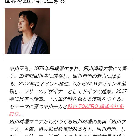
世界を遊び場に生きる
中川正道、1978年島根県生まれ。四川師範大学にて留
学。四年間四川省に滞在し、四川料理の魅力にはま
る。2012年にドイツへ移住。0からWEBデザインを勉
強し、フリーのデザイナーとしてドイツで起業。2017
年に日本へ帰国。「人生の時を色どる体験をつくる」
をテーマに妻の中川チカと
時色 TOKiiRO 株式会社を
設立。
四川料理マニアたちがつくる四川料理の祭典「四川フ
ェス」主催。過去動員数累計24.5万人。四川料理、し