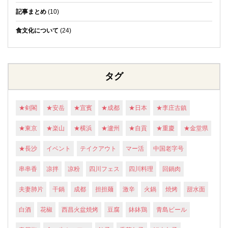
記事まとめ
(10)
食文化について
(24)
タグ
★剣閣
★安岳
★宜賓
★成都
★日本
★李庄古鎮
★東京
★楽山
★横浜
★瀘州
★自貢
★重慶
★金堂県
★長沙
イベント
テイクアウト
マー活
中国老字号
串串香
凉拌
凉粉
四川フェス
四川料理
回鍋肉
夫妻肺片
干鍋
成都
担担麺
激辛
火鍋
焼烤
甜水面
白酒
花椒
西昌火盆焼烤
豆腐
鉢鉢鶏
青島ビール