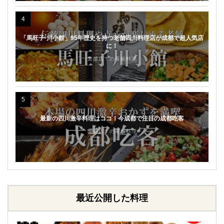
4
「馬旺子·川小館」95年歴史を持つ老舗四川料理店が成都で超人気店
に！
繁盛店！の看板料理
5
最新の四川激辛料理はココ！今成都で注目の成都吃客
繁盛店！の看板料理
最近公開した料理