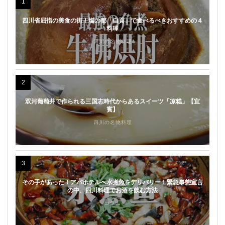
1
四川省屈指の美食の街！塩の都「自貢」で食べるべきおすすめの４
料理
四川の名物料理
2
双河葡萄井で作られる三国志時代からあるスイーツ「凉糕」【宜
賓】
四川の名物料理
3
その手があった！アパホテルへ水煮魚をデリバリー！緊急事態宣言
の中、四川料理でお酒を飲む方法
コラム