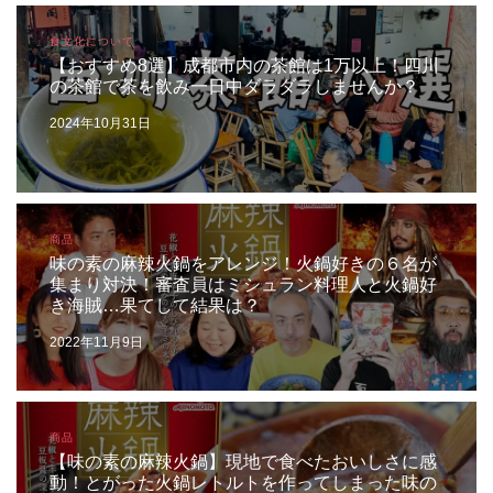
食文化について
【おすすめ8選】成都市内の茶館は1万以上！四川
の茶館で茶を飲み一日中ダラダラしませんか？
2024年10月31日
商品
味の素の麻辣火鍋をアレンジ！火鍋好きの６名が
集まり対決！審査員はミシュラン料理人と火鍋好
き海賊…果てして結果は？
2022年11月9日
商品
【味の素の麻辣火鍋】現地で食べたおいしさに感
動！とがった火鍋レトルトを作ってしまった味の