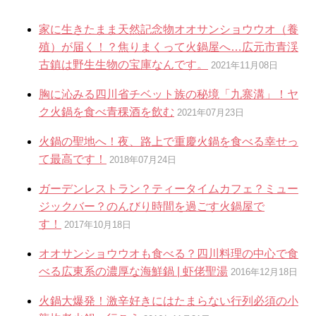
家に生きたまま天然記念物オオサンショウウオ（養
殖）が届く！？焦りまくって火鍋屋へ…広元市青渓
古鎮は野生生物の宝庫なんです。
2021年11月08日
胸に沁みる四川省チベット族の秘境「九寨溝」！ヤ
ク火鍋を食べ青稞酒を飲む
2021年07月23日
火鍋の聖地へ！夜、路上で重慶火鍋を食べる幸せっ
て最高です！
2018年07月24日
ガーデンレストラン？ティータイムカフェ？ミュー
ジックバー？のんびり時間を過ごす火鍋屋で
す！
2017年10月18日
オオサンショウウオも食べる？四川料理の中心で食
べる広東系の濃厚な海鮮鍋 | 虾佬聖湯
2016年12月18日
火鍋大爆発！激辛好きにはたまらない行列必須の小