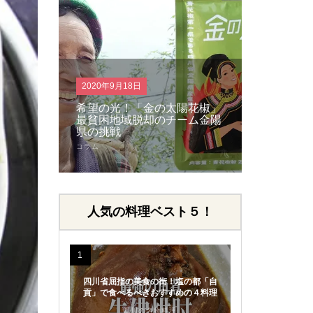
2018年4月21日
2018年2月
陽花椒」
6万5千人が歓喜！日本で一番
花椒でし
ーム金陽
熱い四川料理の日！四川フェ
パクチー
ス2018大成功！！
へ
イベント
食文化について
人気の料理ベスト５！
1
四川省屈指の美食の街！塩の都「自
貢」で食べるべきおすすめの４料理
四川の名物料理