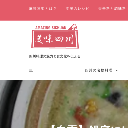
麻辣連盟とは？
本場のレシピ
香辛料と調味料
四川料理の魅力と食文化を伝える
四川の名物料理