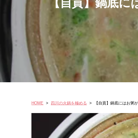
【自貢】鍋底に
HOME
>
四川の火鍋を極める
>
【自貢】鍋底にはお粥