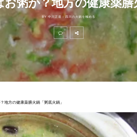
はお粥が？地方の健康薬膳
BY 中川正道 -
四川の火鍋を極める
が？地方の健康薬膳火鍋「粥底火鍋」