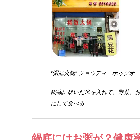
“粥底火锅” ジョウディーホゥグオ
鍋底に研いだ米を入れて、野菜、
にして食べる
鍋底にはお粥が？健康