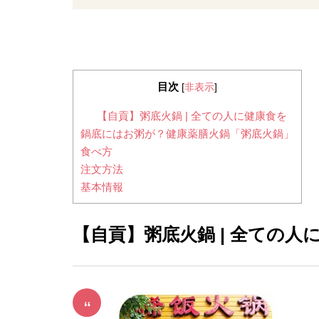
目次
[
非表示
]
【自貢】粥底火鍋 | 全ての人に健康食を
鍋底にはお粥が？健康薬膳火鍋「粥底火鍋」
食べ方
注文方法
基本情報
【自貢】粥底火鍋 | 全ての人