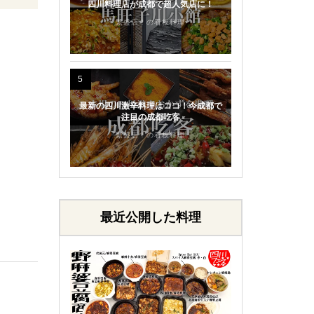
四川料理店が成都で超人気店に！
繁盛店！の看板料理
5
最新の四川激辛料理はココ！今成都で
注目の成都吃客
繁盛店！の看板料理
最近公開した料理