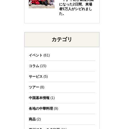
になった2日間、来場
者5万人がシビれまし
た。
カテゴリ
イベント
(61)
コラム
(15)
サービス
(5)
ツアー
(8)
中国基本情報
(1)
各地の中華料理
(9)
商品
(2)