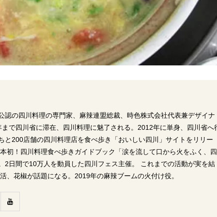
公認の四川料理の専門家、麻辣連盟総裁、時色株式会社代表兼デザイナ
06年まで四川省に滞在、四川料理に魅了される。2012年に単身、四川省へ
ちと200店舗の四川料理店を食べ歩き「おいしい四川」サイトをリリー
に日本初！四川料理食べ歩きガイドブック「涙を流して口から火をふく、
。2日間で10万人を動員した四川フェス主催。 これまでの活動が実を結
ー活、花椒が話題になる。2019年の麻辣ブームの火付け役。