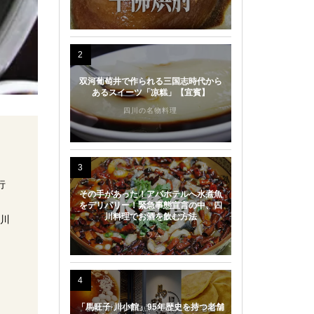
2
双河葡萄井で作られる三国志時代から
あるスイーツ「凉糕」【宜賓】
四川の名物料理
3
行
その手があった！アパホテルへ水煮魚
をデリバリー！緊急事態宣言の中、四
川料理でお酒を飲む方法
四川
コラム
4
「馬旺子·川小館」95年歴史を持つ老舗