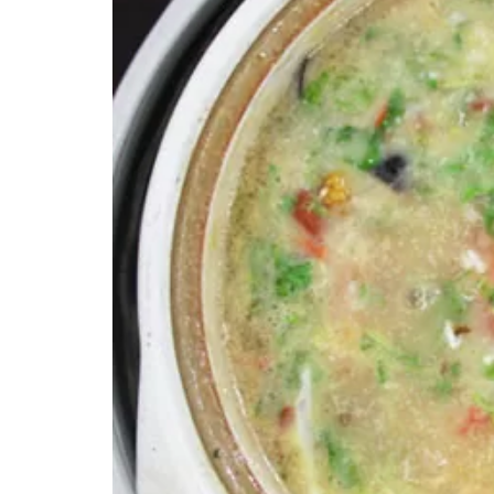
年2月5日
2021年12月29日
でしびれまくるマー活！
【保存版】麻辣民主化への一
チーを超える次のブーム
歩！麻辣グランプリ2021完全
レポート（1万字）
ついて
イベント