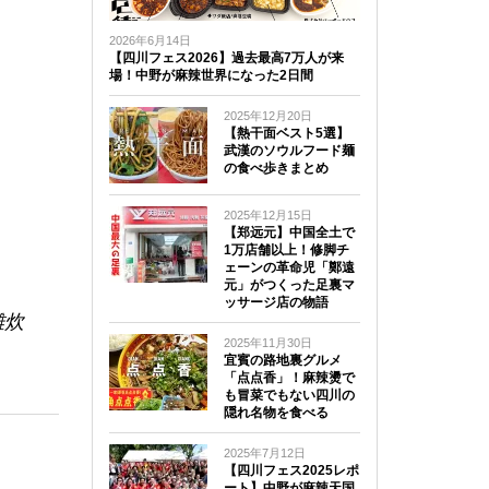
2026年6月14日
【四川フェス2026】過去最高7万人が来
場！中野が麻辣世界になった2日間
2025年12月20日
【熱干面ベスト5選】
武漢のソウルフード麺
の食べ歩きまとめ
2025年12月15日
【郑远元】中国全土で
1万店舗以上！修脚チ
ェーンの革命児「鄭遠
元」がつくった足裏マ
ッサージ店の物語
雑炊
2025年11月30日
宜賓の路地裏グルメ
「点点香」！麻辣燙で
も冒菜でもない四川の
隠れ名物を食べる
2025年7月12日
【四川フェス2025レポ
ート】中野が麻辣天国