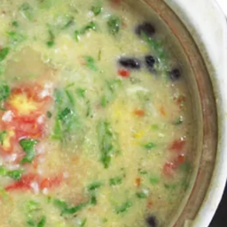
2021年2月13日
2020年9月18日
66店舗が参加！累計リツイー
ト1.2万回以上！新しい可能
希望の光！「金の太
性を切り開いた四川フェス
最貧困地域脱却のチ
2020@オンラインのまとめ
県の挑戦
イベント
コラム