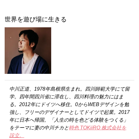
世界を遊び場に生きる
中川正道、1978年島根県生まれ。四川師範大学にて留
学。四年間四川省に滞在し、四川料理の魅力にはま
る。2012年にドイツへ移住。0からWEBデザインを勉
強し、フリーのデザイナーとしてドイツで起業。2017
年に日本へ帰国。「人生の時を色どる体験をつくる」
をテーマに妻の中川チカと
時色 TOKiiRO 株式会社を
設立。