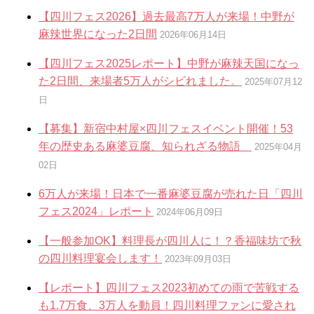
【四川フェス2026】過去最高7万人が来場！中野が
麻辣世界になった2日間
2026年06月14日
【四川フェス2025レポート】中野が麻辣天国になっ
た2日間、来場者5万人がシビれました。
2025年07月12
日
【募集】新宿中村屋×四川フェスイベント開催！53
年の歴史ある麻婆豆腐、知られざる物語
2025年04月
02日
6万人が来場！日本で一番麻婆豆腐が売れた日「四川
フェス2024」レポート
2024年06月09日
【一般参加OK】料理長が四川人に！？香福味坊で秋
の四川料理宴会します！
2023年09月03日
【レポート】四川フェス2023初めての雨で苦戦する
も1.7万食、3万人を動員！四川料理ファンに愛され