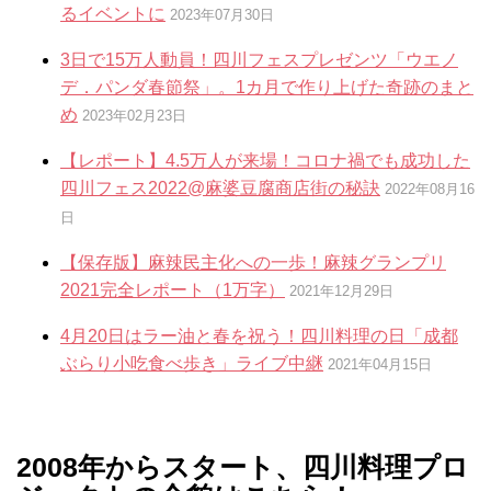
るイベントに
2023年07月30日
3日で15万人動員！四川フェスプレゼンツ「ウエノ
デ．パンダ春節祭」。1カ月で作り上げた奇跡のまと
め
2023年02月23日
【レポート】4.5万人が来場！コロナ禍でも成功した
四川フェス2022@麻婆豆腐商店街の秘訣
2022年08月16
日
【保存版】麻辣民主化への一歩！麻辣グランプリ
2021完全レポート（1万字）
2021年12月29日
4月20日はラー油と春を祝う！四川料理の日「成都
ぶらり小吃食べ歩き」ライブ中継
2021年04月15日
2008年からスタート、四川料理プロ