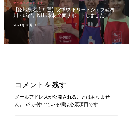
繁盛店！の看板料理
【路地裏名店５選】突撃!ストリートシェフ@四
川・成都。NHK取材全面サポートしました！
2021年10月10日
コメントを残す
メールアドレスが公開されることはありませ
ん。
※
が付いている欄は必須項目です