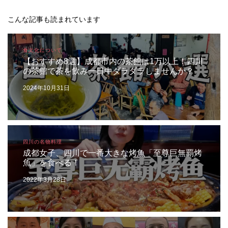
こんな記事も読まれています
食文化について
【おすすめ8選】成都市内の茶館は1万以上！四川
の茶館で茶を飲み一日中ダラダラしませんか？
2024年10月31日
四川の名物料理
成都女子、四川で一番大きな烤魚「至尊巨無覇烤
魚」を食べる！
2022年3月28日