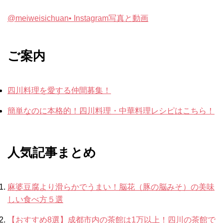
@meiweisichuan• Instagram写真と動画
ご案内
四川料理を愛する仲間募集！
簡単なのに本格的！四川料理・中華料理レシピはこちら！
人気記事まとめ
麻婆豆腐より滑らかでうまい！脳花（豚の脳みそ）の美味
しい食べ方５選
【おすすめ8選】成都市内の茶館は1万以上！四川の茶館で