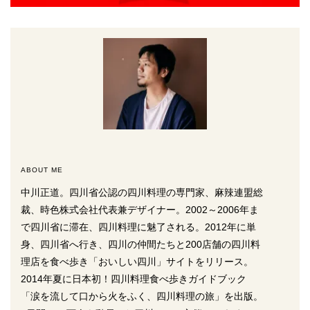
ABOUT ME
中川正道。四川省公認の四川料理の専門家、麻辣連盟総
裁、時色株式会社代表兼デザイナー。2002～2006年ま
で四川省に滞在、四川料理に魅了される。2012年に単
身、四川省へ行き、四川の仲間たちと200店舗の四川料
理店を食べ歩き「おいしい四川」サイトをリリース。
2014年夏に日本初！四川料理食べ歩きガイドブック
「涙を流して口から火をふく、四川料理の旅」を出版。