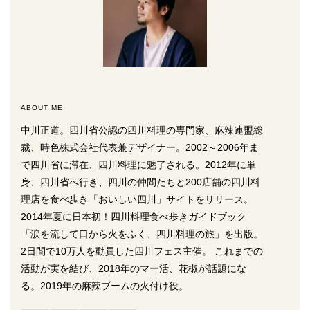
ABOUT ME
中川正道。四川省公認の四川料理の専門家、麻辣連盟総
裁、時色株式会社代表兼デザイナー。2002～2006年ま
で四川省に滞在、四川料理に魅了される。2012年に単
身、四川省へ行き、四川の仲間たちと200店舗の四川料
理店を食べ歩き「おいしい四川」サイトをリリース。
2014年夏に日本初！四川料理食べ歩きガイドブック
「涙を流して口から火をふく、四川料理の旅」を出版。
2日間で10万人を動員した四川フェス主催。 これまでの
活動が実を結び、2018年のマー活、花椒が話題にな
る。2019年の麻辣ブームの火付け役。