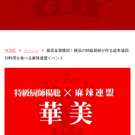
HOME
>
イベント
>
最高金賞獲得！横浜の特級厨師が作る超本場四
川料理を食べる麻辣連盟イベント