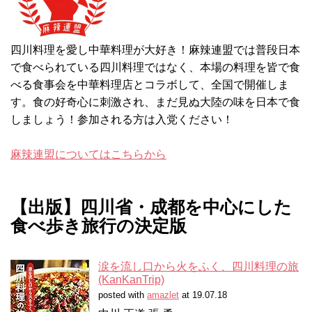
四川料理を愛し中華料理が大好き！麻辣連盟では普段日本
で食べられている四川料理ではなく、本場の料理を皆で食
べる食事会を中華料理店とコラボして、全国で開催しま
す。食の好奇心に刺激され、まだ見ぬ大陸の味を日本で食
しましょう！参加される方は入党ください！
麻辣連盟についてはこちらから
【出版】四川省・成都を中心にした
食べ歩き旅行の決定版
涙を流し口から火をふく、四川料理の旅
(KanKanTrip)
posted with
amazlet
at 19.07.18