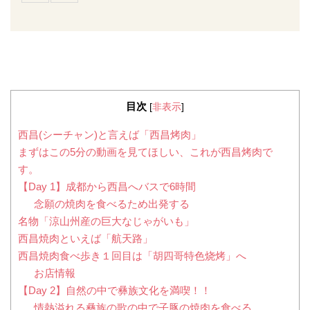
目次
[
非表示
]
西昌(シーチャン)と言えば「西昌烤肉」
まずはこの5分の動画を見てほしい、これが西昌烤肉で
す。
【Day 1】成都から西昌へバスで6時間
念願の焼肉を食べるため出発する
名物「涼山州産の巨大なじゃがいも」
西昌焼肉といえば「航天路」
西昌焼肉食べ歩き１回目は「胡四哥特色烧烤」へ
お店情報
【Day 2】自然の中で彝族文化を満喫！！
情熱溢れる彝族の歌の中で子豚の焼肉を食べる