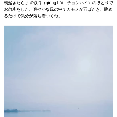
朝起きたらまず琼海（qióng hǎi、チョンハイ）のほとりで
お散歩をした。爽やかな風の中でカモメが羽ばたき、眺め
るだけで気分が落ち着つくね。