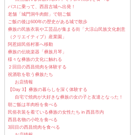
バスに乗って、西昌古城へ出発！
老舗「城門洞牛肉館」で朝ご飯
ご飯の後は600年の歴史がある城で散歩
彝族の民族衣装や工芸品が集まる街「大涼山民族文化創意
（クリエイティブ）産業園」
阿惹妞民俗村寨へ移動
彝族の伝統楽器「彝族月琴」
様々な彝族の文化に触れる
２回目の西昌焼肉を体験する
祝酒歌を歌う彝族たち
お店情報
【Day 3】彝族の暮らしを深く体験する
自宅で焼肉が大好きな彝族の女の子と友達となった！
朝ご飯は羊肉粉を食べる
民俗衣装を着ている彝族の女性たち in 西昌市内
西昌名物の小吃を食べる
3回目の西昌焼肉を食べる
お店情報