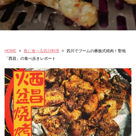
HOME
>
夜に食べる四川料理
>
四川でブームの彝族式焼肉！聖地
「西昌」の食べ歩きレポート