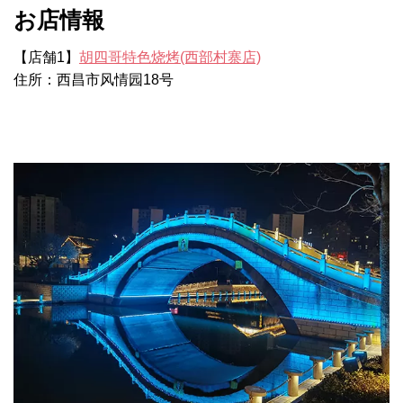
お店情報
【店舗1】
胡四哥特色烧烤(西部村寨店)
住所：西昌市风情园18号