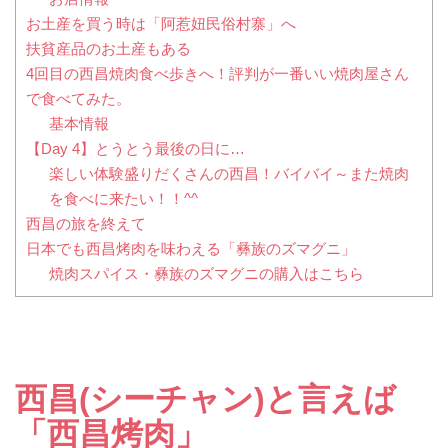
お土産を買う時は「阿惹妞民俗村寨」へ
扶貧産品のお土産もある
4回目の西昌焼肉食べ歩きへ！評判が一番いい焼肉屋さん
で食べてみた。
基本情報
【Day 4】とうとう最後の日に…
楽しい体験盛りだくさんの西昌！バイバイ～また焼肉
を食べに来たい！！^^
西昌の旅を終えて
日本でも西昌烤肉を味わえる「彝族のズマグニ」
焼肉スパイス・彝族のズマグニの購入はこちら
西昌(シーチャン)と言えば
「西昌烤肉」