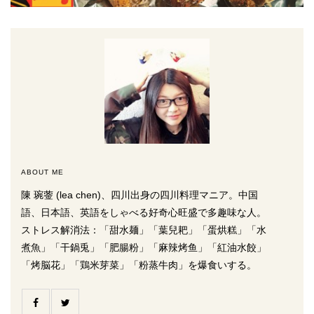
ABOUT ME
陳 琬蓥 (lea chen)、四川出身の四川料理マニア。中国
語、日本語、英語をしゃべる好奇心旺盛で多趣味な人。
ストレス解消法：「甜水麺」「葉兒耙」「蛋烘糕」「水
煮魚」「干鍋兎」「肥腸粉」「麻辣烤鱼」「紅油水餃」
「烤脳花」「鶏米芽菜」「粉蒸牛肉」を爆食いする。