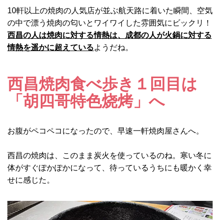
10軒以上の焼肉の人気店が並ぶ航天路に着いた瞬間、空気
の中で漂う焼肉の匂いとワイワイした雰囲気にビックリ！
西昌の人は焼肉に対する情熱は、成都の人が火鍋に対する
情熱を遥かに超えている
ようだね。
西昌焼肉食べ歩き１回目は
「胡四哥特色烧烤」へ
お腹がペコペコになったので、早速一軒焼肉屋さんへ。
西昌の焼肉は、このまま炭火を使っているのね。寒い冬に
体がすぐぽかぽかになって、待っているうちにも暖かく幸
せに感じた。