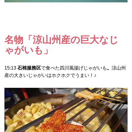
名物「涼山州産の巨大なじ
ゃがいも」
15:13
石棉服務区
で食べた四川風揚げじゃがいも
。
涼山州
産の大きいじゃがいはホクホクでうまい！♪