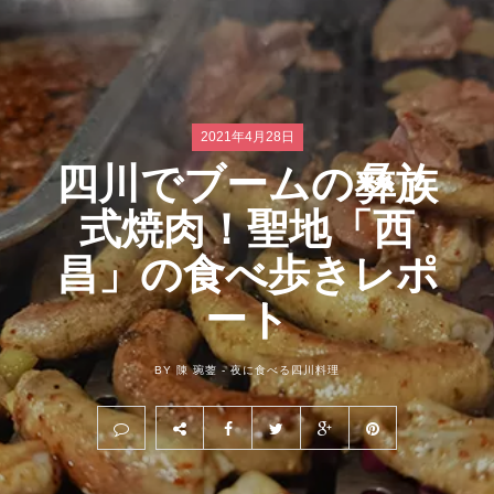
2021年4月28日
四川でブームの彝族
式焼肉！聖地「西
昌」の食べ歩きレポ
ート
BY 陳 琬蓥 -
夜に食べる四川料理