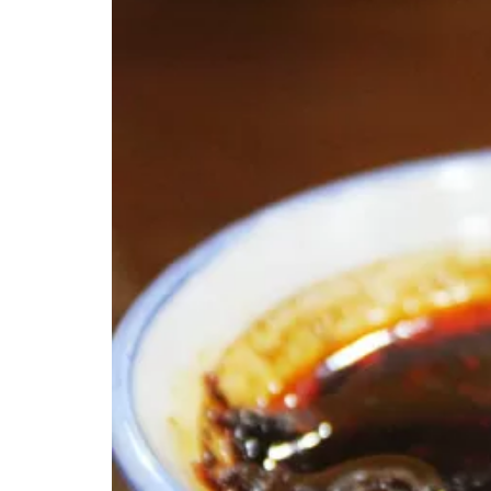
年2月5日
2021年12月29日
でしびれまくるマー活！
【保存版】麻辣民主化への一
チーを超える次のブーム
歩！麻辣グランプリ2021完全
レポート（1万字）
ついて
イベント