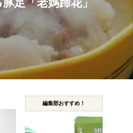
る豚足「老媽蹄花」
編集部おすすめ！