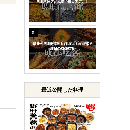
四川料理店が成都で超人気店に！
繁盛店！の看板料理
5
最新の四川激辛料理はココ！今成都で
注目の成都吃客
繁盛店！の看板料理
最近公開した料理