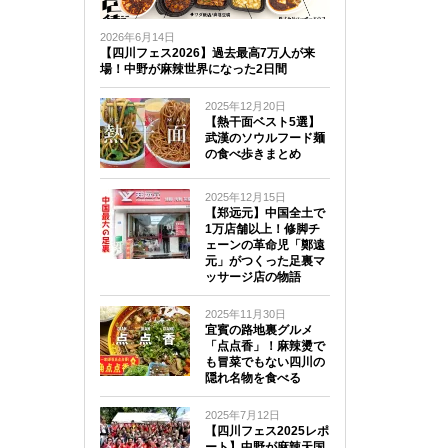
2026年6月14日
【四川フェス2026】過去最高7万人が来
場！中野が麻辣世界になった2日間
2025年12月20日
【熱干面ベスト5選】
武漢のソウルフード麺
の食べ歩きまとめ
2025年12月15日
【郑远元】中国全土で
1万店舗以上！修脚チ
ェーンの革命児「鄭遠
元」がつくった足裏マ
ッサージ店の物語
2025年11月30日
宜賓の路地裏グルメ
「点点香」！麻辣燙で
も冒菜でもない四川の
隠れ名物を食べる
2025年7月12日
【四川フェス2025レポ
ート】中野が麻辣天国