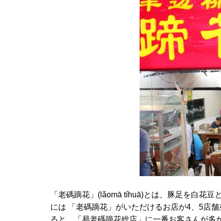
「老碼蹢花」(lǎomā tíhuā)とは、豚足
には 「老碼蹢花」がいただけるお店が4、5店
ると、「易老碼蹢花総店」に一番お客さんが多