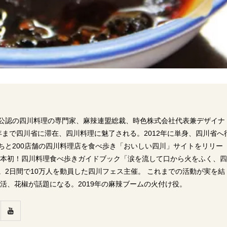
公認の四川料理の専門家、麻辣連盟総裁、時色株式会社代表兼デザイナ
06年まで四川省に滞在、四川料理に魅了される。2012年に単身、四川省へ
ちと200店舗の四川料理店を食べ歩き「おいしい四川」サイトをリリー
に日本初！四川料理食べ歩きガイドブック「涙を流して口から火をふく、
。2日間で10万人を動員した四川フェス主催。 これまでの活動が実を結
ー活、花椒が話題になる。2019年の麻辣ブームの火付け役。