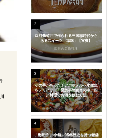
2
双河葡萄井で作られる三国志時代から
あるスイーツ「凉糕」【宜賓】
四川の名物料理
3
行
その手があった！アパホテルへ水煮魚
をデリバリー！緊急事態宣言の中、四
川料理でお酒を飲む方法
四川
コラム
4
「馬旺子·川小館」95年歴史を持つ老舗