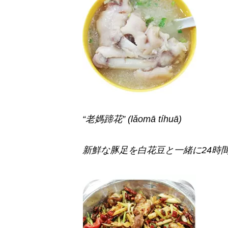
“老媽蹄花”
(lǎomā tíhuā)
新鮮な豚足を白花豆と一緒に24時