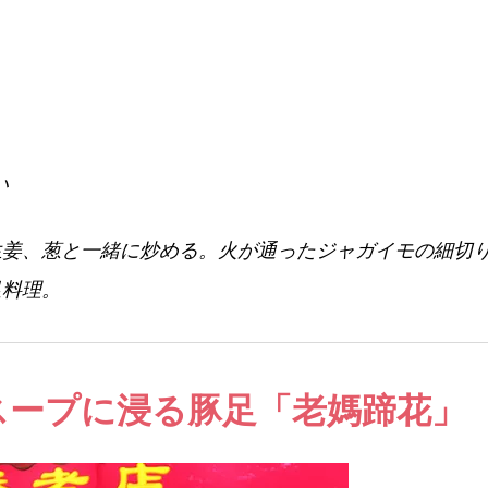
生姜、葱と一緒に炒める。火が通ったジャガイモの細切
足料理。
スープに浸る豚足「老媽蹄花」