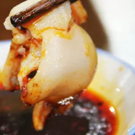
2021年2月13日
2020年9月18日
66店舗が参加！累計リツイー
ト1.2万回以上！新しい可能
希望の光！「金の太
性を切り開いた四川フェス
最貧困地域脱却のチ
2020@オンラインのまとめ
県の挑戦
イベント
コラム