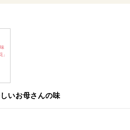
の味
花」
かしいお母さんの味