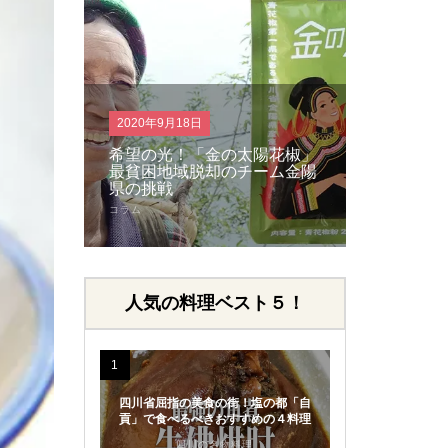
2018年4月21日
2018年2月
陽花椒」
6万5千人が歓喜！日本で一番
花椒でし
ーム金陽
熱い四川料理の日！四川フェ
パクチー
ス2018大成功！！
へ
イベント
食文化について
人気の料理ベスト５！
1
四川省屈指の美食の街！塩の都「自
貢」で食べるべきおすすめの４料理
四川の名物料理