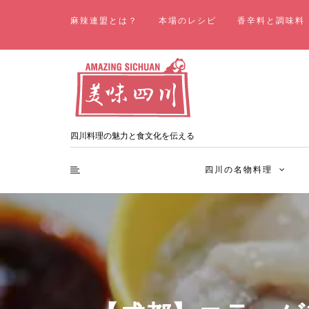
麻辣連盟とは？
本場のレシピ
香辛料と調味料
四川料理の魅力と食文化を伝える
四川の名物料理