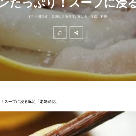
ンたっぷり！スープに浸
BY 中川正道 -
四川の名物料理
,
夜に食べる四川料理
り！スープに浸る豚足「老媽蹄花」