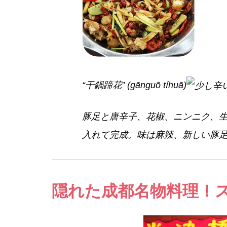
“干鍋蹄花”
(gānguō tíhuā)
豚足と唐辛子、花椒、ニンニク、
入れて完成。味は麻辣、新しい豚
隠れた成都名物料理！