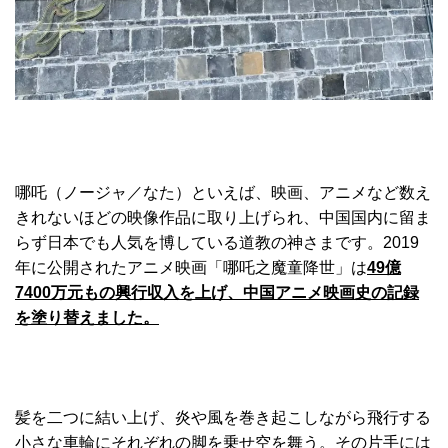
哪吒（ノージャ／なた）といえば、映画、アニメなど数え
きれないほどの映像作品に取り上げられ、中国国内に留ま
らず日本でも人気を博している道教の神さまです。2019
年に公開されたアニメ映画「哪吒之魔童降世」は
49億
7400万元もの興行収入を上げ、中国アニメ映画史の記録
を塗り替えました。
髪を二つに結い上げ、炎や風を巻き起こしながら飛行する
小さな車輪にそれぞれの脚を乗せ空を舞う。その片手には