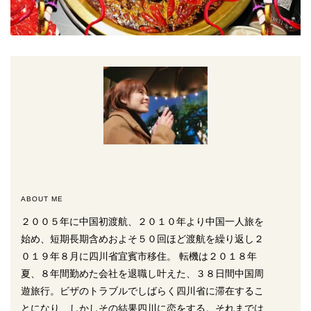
ABOUT ME
２００５年に中国初渡航、２０１０年より中国一人旅を
始め、短期長期含めおよそ５０回ほど渡航を繰り返し２
０１９年８月に四川省宜賓市移住。 転機は２０１８年
夏、８年間勤めた会社を退職し叶えた、３８日間中国周
遊旅行。ビザのトラブルでしばらく四川省に滞在するこ
とになり、しかしその結果四川に恋をする。それまでは