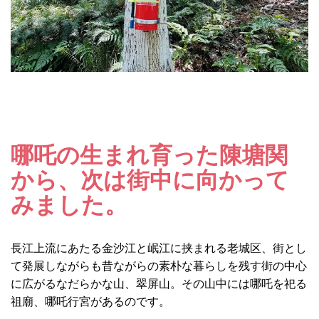
哪吒の生まれ育った陳塘関
から、次は街中に向かって
みました。
長江上流にあたる金沙江と岷江に挟まれる老城区、街とし
て発展しながらも昔ながらの素朴な暮らしを残す街の中心
に広がるなだらかな山、翠屏山。その山中には哪吒を祀る
祖廟、哪吒行宮があるのです。