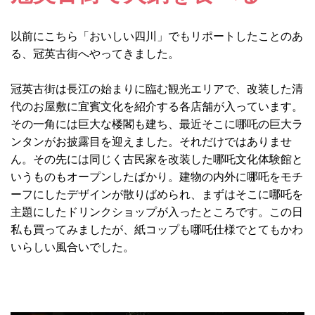
以前にこちら「おいしい四川」でもリポートしたことのあ
る、冠英古街へやってきました。
冠英古街は長江の始まりに臨む観光エリアで、改装した清
代のお屋敷に宜賓文化を紹介する各店舗が入っています。
その一角には巨大な楼閣も建ち、最近そこに哪吒の巨大ラ
ンタンがお披露目を迎えました。それだけではありませ
ん。その先には同じく古民家を改装した哪吒文化体験館と
いうものもオープンしたばかり。建物の内外に哪吒をモチ
ーフにしたデザインが散りばめられ、まずはそこに哪吒を
主題にしたドリンクショップが入ったところです。この日
私も買ってみましたが、紙コップも哪吒仕様でとてもかわ
いらしい風合いでした。