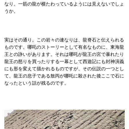
なり。一筋の龍が横たわっているようには見えないでしょ
うか。
実はその通り。この岩々の連なりは、龍脊石と伝えられる
ものです。哪吒のストーリーとして有名なものに、東海龍
王との諍いがあります。それは哪吒が龍王の宮で暴れたり
龍王の怒りを買ったりする一幕として西遊記にも封神演義
にも形を変えて描かれるものですが、その伝説の一つとし
て、龍王の息子である敖丙が哪吒に殺された後ここで石に
なったという話が残るのです。