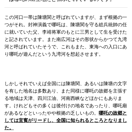
この河口一帯は陳塘関と呼ばれていますが、まず根拠の一
つがそれ。封神演義で哪吒は、陳塘関を守る総兵統帥の任
に就いていた父、李靖将軍のもとに三男として生を受けた
と記されています。また南広河はその形状からかつて九湾
河と呼ばれていたそうで、これもまた、東海への入口にあ
り哪吒が遊んだという九湾河を想起させます。
しかしそれでいえば全国には陳塘関、あるいは陳塘の文字
を有した地名は多数あり、また同様に哪吒の故郷を主張す
る地域は天津、四川江油、河南西峡などほかにもありま
す。けれどもその多くは後付けの地名であったり、哪吒廟
があるなどといったやや根拠の乏しいもの。
哪吒の故郷と
しては宜賓がリードし、全国に知られるところとなりまし
た。