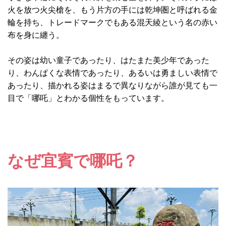
火を放つ火尖槍を、もう片方の手には乾坤圏と呼ばれる金
輪を持ち、トレードマークでもある混天綾という名の赤い
布を身に纏う。
その姿は幼い童子であったり、はたまた美少年であった
り、わんぱくな表情であったり、あるいは勇ましい表情で
あったり、描かれる姿はまるで異なりながら誰が見ても一
目で「哪吒」とわかる個性をもっています。
なぜ宜賓で哪吒？