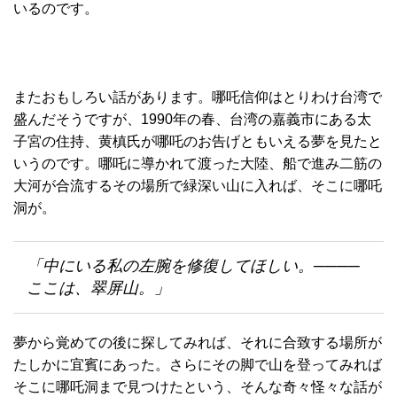
いるのです。
またおもしろい話があります。哪吒信仰はとりわけ台湾で
盛んだそうですが、1990年の春、台湾の嘉義市にある太
子宮の住持、黄槙氏が哪吒のお告げともいえる夢を見たと
いうのです。哪吒に導かれて渡った大陸、船で進み二筋の
大河が合流するその場所で緑深い山に入れば、そこに哪吒
洞が。
「中にいる私の左腕を修復してほしい。────
ここは、翠屏山。」
夢から覚めての後に探してみれば、それに合致する場所が
たしかに宜賓にあった。さらにその脚で山を登ってみれば
そこに哪吒洞まで見つけたという、そんな奇々怪々な話が