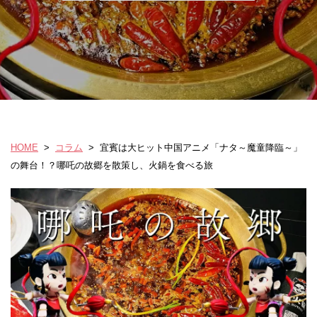
HOME
>
コラム
>
宜賓は大ヒット中国アニメ「ナタ～魔童降臨～」
の舞台！？哪吒の故郷を散策し、火鍋を食べる旅