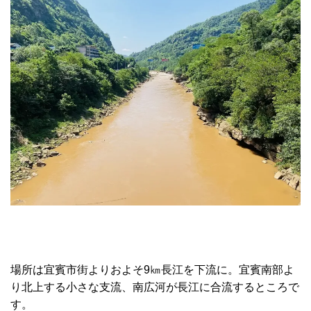
場所は宜賓市街よりおよそ9㎞長江を下流に。宜賓南部よ
り北上する小さな支流、南広河が長江に合流するところで
す。