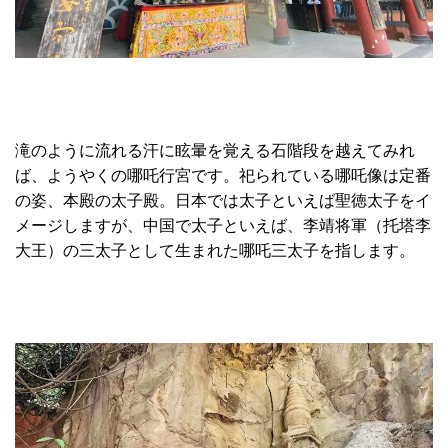
滝のように流れる汗に眩暈を覚える石階段を越えてみれ
ば、ようやくの哪吒行宮です。祀られている哪吒像は定番
の姿、本殿の太子殿。日本では太子といえば聖徳太子をイ
メージしますが、中国で太子といえば、李靖将軍（托塔李
大王）の三太子として生まれた哪吒三太子を指します。