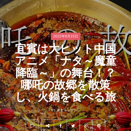
2022年8月15日
宜賓は大ヒット中国
アニメ「ナタ～魔童
降臨～」の舞台！？
哪吒の故郷を散策
し、火鍋を食べる旅
BY 麻友子 -
コラム