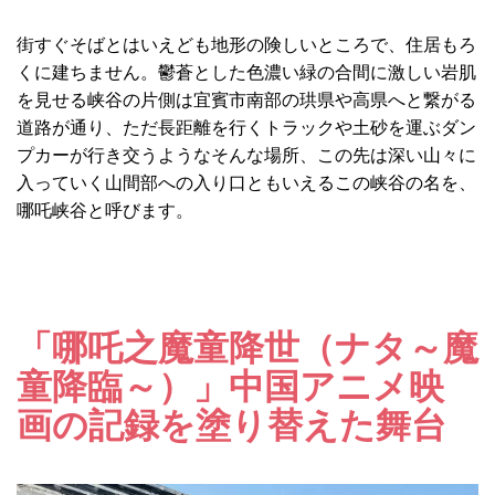
街すぐそばとはいえども地形の険しいところで、住居もろ
くに建ちません。鬱蒼とした色濃い緑の合間に激しい岩肌
を見せる峡谷の片側は宜賓市南部の珙県や高県へと繋がる
道路が通り、ただ長距離を行くトラックや土砂を運ぶダン
プカーが行き交うようなそんな場所、この先は深い山々に
入っていく山間部への入り口ともいえるこの峡谷の名を、
哪吒峡谷と呼びます。
「哪吒之魔童降世（ナタ～魔
童降臨～）」中国アニメ映
画の記録を塗り替えた舞台