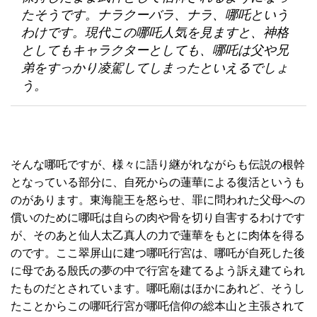
たそうです。ナラクーバラ、ナラ、哪吒という
わけです。現代この哪吒人気を見ますと、神格
としてもキャラクターとしても、哪吒は父や兄
弟をすっかり凌駕してしまったといえるでしょ
う。
そんな哪吒ですが、様々に語り継がれながらも伝説の根幹
となっている部分に、自死からの蓮華による復活というも
のがあります。東海龍王を怒らせ、罪に問われた父母への
償いのために哪吒は自らの肉や骨を切り自害するわけです
が、そのあと仙人太乙真人の力で蓮華をもとに肉体を得る
のです。ここ翠屏山に建つ哪吒行宮は、哪吒が自死した後
に母である殷氏の夢の中で行宮を建てるよう訴え建てられ
たものだとされています。哪吒廟はほかにあれど、そうし
たことからこの哪吒行宮が哪吒信仰の総本山と主張されて