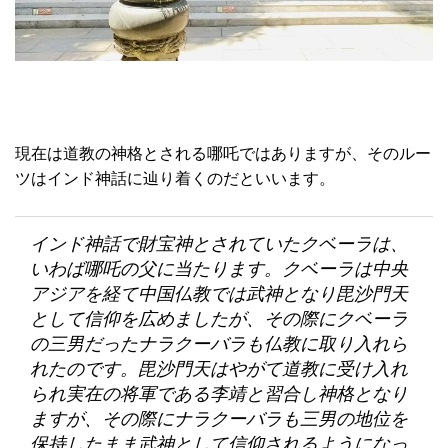
現在は道教の神格とされる哪吒ではありますが、そのルー
ツはインド神話に辿り着くのだといいます。
インド神話で財宝神とされていたクベーラは、
いわば哪吒の父に当たります。クベーラは中央
アジアを経て中国仏教では武神となり毘沙門天
として信仰を広めましたが、その際にクベーラ
の三男だったナラクーバラも仏教に取り入れら
れたのです。毘沙門天はやがて道教に受け入れ
られ実在の将軍である李靖と習合し神格となり
ますが、その際にナラクーバラも三男の地位を
保持したまま武神として信仰されるようになっ