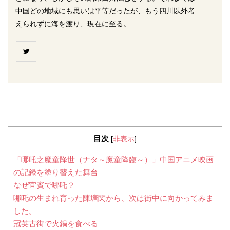
中国どの地域にも思いは平等だったが、もう四川以外考
えられずに海を渡り、現在に至る。
目次
[
非表示
]
「哪吒之魔童降世（ナタ～魔童降臨～）」中国アニメ映画
の記録を塗り替えた舞台
なぜ宜賓で哪吒？
哪吒の生まれ育った陳塘関から、次は街中に向かってみま
した。
冠英古街で火鍋を食べる