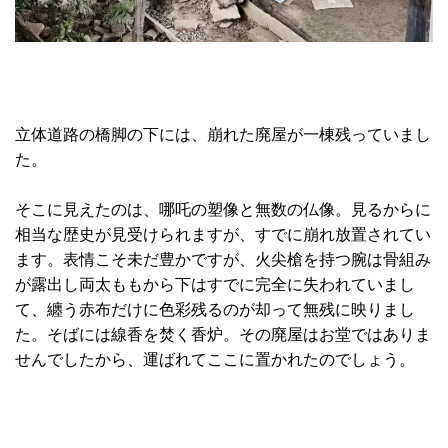
立体道路の橋脚の下には、崩れた廃屋が一棟残っていまし
た。
そこに見えたのは、哪吒の塑像と無数の仏像。見るからに
相当な歴史が見受けられますが、すでに崩れ放置されてい
ます。表情こそ未だ豊かですが、火尖槍を持つ腕は骨組み
が露出し両太ももから下はすでに完全に失われていまし
て、纏う赤布だけに色彩残るのが却って無残に映りまし
た。そばには線香を焚く香炉。その廃屋はお堂ではありま
せんでしたから、運ばれてここに置かれたのでしょう。