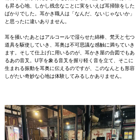
も昇る心地、しかし残念なことに実をいえば耳掃除をした
ばかりでした。耳かき職人は「なんだ、ないじゃないか」
と思ったに違いありません。
耳を掻いたあとはアルコールで湿らせた綿棒、梵天と七つ
道具を駆使していき、耳奥は不可思議な感触に満ちていき
ます。そして仕上げに用いるのが、耳かき屋の合図でもあ
るあの音叉。U字を象る音叉を握り軽く音を立て、そこに
生まれる振動を耳奥に伝えるのですが、このなんとも形容
しがたい奇妙な心地は体験してみるしかありません。