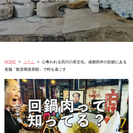
HOME
>
コラム
>
心奪われる四川の茶文化。成都郊外の彭鎮にある
老舗「観音閣老茶館」で時を過ごす