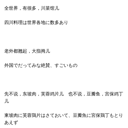
全世界，有很多，川菜馆儿
四川料理は世界各地に数多あり
老外都翘起，大指拇儿
外国でだってみな絶賛、すごいもの
先不说，东坡肉，芙蓉鸡片儿 也不说，豆瓣鱼，宫保鸡丁
儿
東坡肉に芙蓉鶏片はさておいて、豆瓣魚に宮保鶏丁もとり
あえず