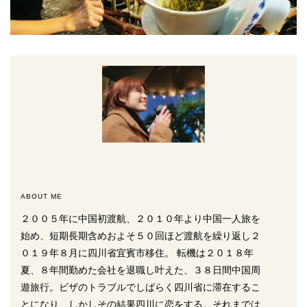
ABOUT ME
２００５年に中国初渡航、２０１０年より中国一人旅を
始め、短期長期含めおよそ５０回ほど渡航を繰り返し２
０１９年８月に四川省宜賓市移住。 転機は２０１８年
夏、８年間勤めた会社を退職し叶えた、３８日間中国周
遊旅行。ビザのトラブルでしばらく四川省に滞在するこ
とになり、しかしその結果四川に恋をする。それまでは