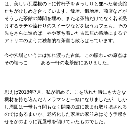
は、美しい瓦屋根の下に竹椅子をぎっしりと並べた老茶館
たちがひしめき合っています。飯屋、鍛冶屋、商店などが
そうした茶館の隙間を埋め、また老茶館だけでなく若者受
けするラテや流行りのスイーツなどを扱うカフェも。その
先をさらに進めば、やや落ち着いた古民居の路地にまるで
アトリエのように独創的な茶室も散らばっています。
今や穴場というには知れ渡った古鎮、この賑わいの原点は
その端っこ────ある一軒の老茶館にありました。
思えば2018年7月、私が初めてここを訪れた時にも大きな
機材を持ち込んだカメラマンと一緒になりましたが、しか
し周囲は一帯もう間もなく開発の波に飲まれ取り壊される
のではあるまいか、老朽化した家屋の家並みはそう予感さ
せるかのように瓦屋根を傾けていたものでした。