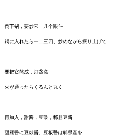
倒下锅，要炒它，几个跟斗
鍋に入れたら一二三四、炒めながら振り上げて
要把它熬成，灯盏窝
火が通ったらくるんと丸く
再加入，甜酱，豆豉，郫县豆瓣
甜麺醤に豆鼓醤、豆板醤は郫県産を