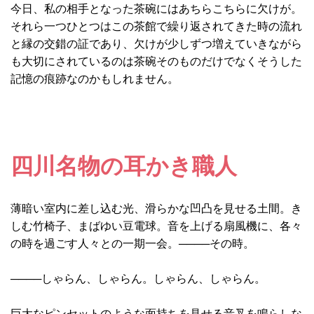
今日、私の相手となった茶碗にはあちらこちらに欠けが。
それら一つひとつはこの茶館で繰り返されてきた時の流れ
と縁の交錯の証であり、欠けが少しずつ増えていきながら
も大切にされているのは茶碗そのものだけでなくそうした
記憶の痕跡なのかもしれません。
四川名物の耳かき職人
薄暗い室内に差し込む光、滑らかな凹凸を見せる土間。き
しむ竹椅子、まばゆい豆電球。音を上げる扇風機に、各々
の時を過ごす人々との一期一会。────その時。
────しゃらん、しゃらん。しゃらん、しゃらん。
巨大なピンセットのような面持ちを見せる音叉を鳴らしな