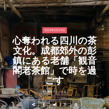
2023年8月24日
心奪われる四川の茶
文化。成都郊外の彭
鎮にある老舗「観音
閣老茶館」で時を過
ごす
BY 麻友子 -
コラム