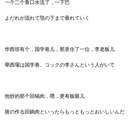
一个二个青口水流了，一下巴
よだれが流れて顎の下まで垂れていく
华西坝有个，国学巷儿，那里住了一位，李老板儿
華西壩は国学巷、コックの李さんという人がいて
他炒的那个回锅肉，嘿，更有板眼儿
彼の作る回鍋肉といったらもっともっとおいしいんだ