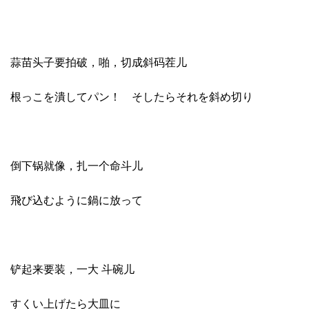
蒜苗头子要拍破，啪，切成斜码茬儿
根っこを潰してパン！ そしたらそれを斜め切り
倒下锅就像，扎一个命斗儿
飛び込むように鍋に放って
铲起来要装，一大 斗碗儿
すくい上げたら大皿に