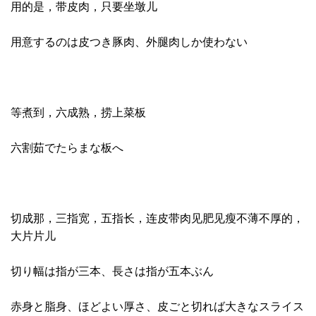
用的是，带皮肉，只要坐墩儿
用意するのは皮つき豚肉、外腿肉しか使わない
等煮到，六成熟，捞上菜板
六割茹でたらまな板へ
切成那，三指宽，五指长，连皮带肉见肥见瘦不薄不厚的，
大片片儿
切り幅は指が三本、長さは指が五本ぶん
赤身と脂身、ほどよい厚さ、皮ごと切れば大きなスライス