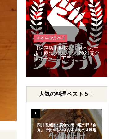
2021年2月13日
2020年
66店舗が参加！累計リツイー
主化への一
ト1.2万回以上！新しい可能
希望の
2021完全
性を切り開いた四川フェス
最貧困
）
2020@オンラインのまとめ
県の挑
イベント
コラム
人気の料理ベスト５！
1
四川省屈指の美食の街！塩の都「自
貢」で食べるべきおすすめの４料理
四川の名物料理