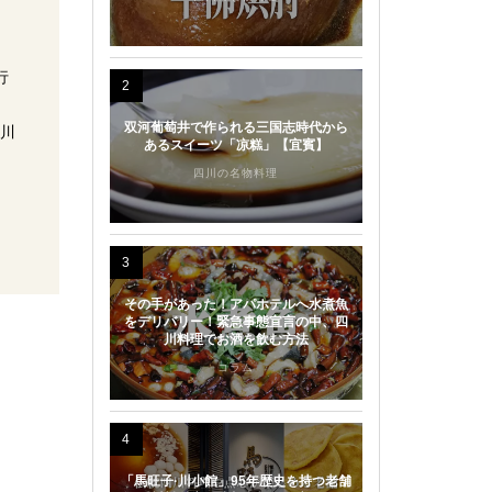
行
2
双河葡萄井で作られる三国志時代から
四川
あるスイーツ「凉糕」【宜賓】
四川の名物料理
3
その手があった！アパホテルへ水煮魚
をデリバリー！緊急事態宣言の中、四
川料理でお酒を飲む方法
コラム
4
「馬旺子·川小館」95年歴史を持つ老舗