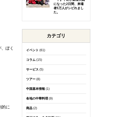
になった2日間、来場
者5万人がシビれまし
た。
カテゴリ
が、ぼく
イベント
(61)
コラム
(15)
サービス
(5)
ツアー
(8)
中国基本情報
(1)
各地の中華料理
(9)
劇的に
商品
(2)