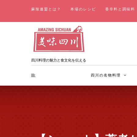
麻辣連盟とは？
本場のレシピ
香辛料と調味料
四川料理の魅力と食文化を伝える
四川の名物料理