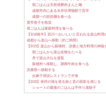
朝ごはんは天然発酵肉まんと麺
成都市内にある水井坊博物館で見学
成都一の担担麺を食べる
寛窄巷子を散策
昼ごはんは家庭料理を食べる
【3/18後半】四川一おいしいと言われる楽山料
成都から楽山へ移動（約二時間）
【3/19】楽山から蘇稽村、洪雅と地方料理の神髄
朝ごはんから楽山名物をたべる
舟で楽山大仏を遊覧
蘇稽村へ移動し、跷脚牛肉を食べる
洪雅県へ移動する
幺麻子併設レストランで夕食
【3/20】発祥の地を巡る旅と昔の面影を感じる
ショートの最後のごはんは手作り蒸餃子