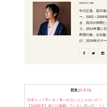
ABOUT ME
中川正道。四川省
ー。2002～20
き、四川の仲間た
ス。2014年夏
料理の旅」を出版
び、2018年のマ
目次
[
非表示
]
日本人って辛いモノ食べれないんじゃないの？
【3/18前半】本には掲載していない店へ行こう！