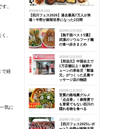
です。
2026年6月14日
【四川フェス2026】過去最高7万人が来
場！中野が麻辣世界になった2日間
2025年12月20日
なく、
【熱干面ベスト5選】
武漢のソウルフード麺
の食べ歩きまとめ
2025年12月15日
【郑远元】中国全土で
1万店舗以上！修脚チ
ェーンの革命児「鄭遠
まで経
元」がつくった足裏マ
ッサージ店の物語
2025年11月30日
宜賓の路地裏グルメ
「点点香」！麻辣燙で
も冒菜でもない四川の
一気に
隠れ名物を食べる
2025年7月12日
【四川フェス2025レポ
ート】中野が麻辣天国