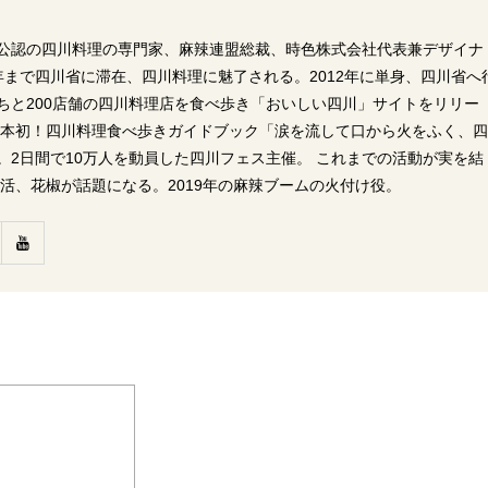
公認の四川料理の専門家、麻辣連盟総裁、時色株式会社代表兼デザイナ
06年まで四川省に滞在、四川料理に魅了される。2012年に単身、四川省へ
ちと200店舗の四川料理店を食べ歩き「おいしい四川」サイトをリリー
に日本初！四川料理食べ歩きガイドブック「涙を流して口から火をふく、
。2日間で10万人を動員した四川フェス主催。 これまでの活動が実を結
ー活、花椒が話題になる。2019年の麻辣ブームの火付け役。