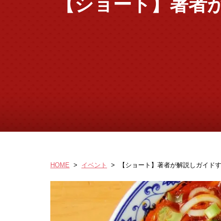
【ショート】著者
HOME
>
イベント
>
【ショート】著者が解説しガイド