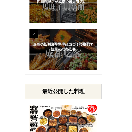
四川料理店が成都で超人気店に！
繁盛店！の看板料理
5
最新の四川激辛料理はココ！今成都で
注目の成都吃客
繁盛店！の看板料理
最近公開した料理