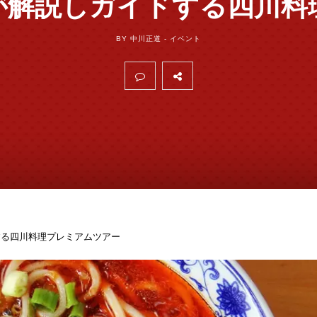
が解説しガイドする四川料
BY 中川正道 -
イベント
する四川料理プレミアムツアー