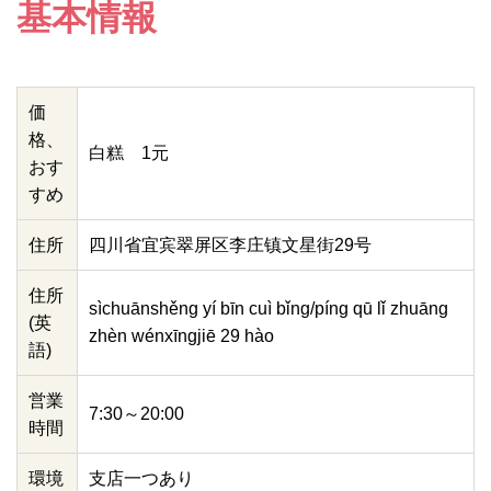
基本情報
価
格、
白糕 1元
おす
すめ
住所
四川省宜宾翠屏区李庄镇文星街29号
住所
sìchuānshěng yí bīn cuì bǐng/píng qū lǐ zhuāng
(英
zhèn wénxīngjiē 29 hào
語)
営業
7:30～20:00
時間
環境
支店一つあり