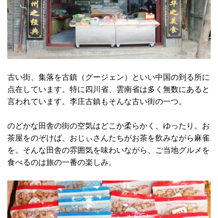
古い街、集落を古鎮（グージェン）といい中国の到る所に
点在しています。特に四川省、雲南省は多く無数にあると
言われています。李庄古鎮もそんな古い街の一つ。
のどかな田舎の街の空気はどこか柔らかく、ゆったり。お
茶屋をのぞけば、おじぃさんたちがお茶を飲みながら麻雀
を。そんな田舎の雰囲気を味わいながら、ご当地グルメを
食べるのは旅の一番の楽しみ。