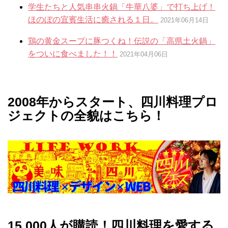
学生たちと人気串串火鍋「牛華八婆」で打ち上げ！
ほのぼの宜賓生活に癒される１日。
2021年06月14日
鶏の黄金スープに豚つくね！伝説の「高県土火鍋」
をついに食べました！！
2021年04月06日
2008年からスタート、四川料理プロ
ジェクトの全貌はこちら！
15,000人が購読！四川料理を愛する