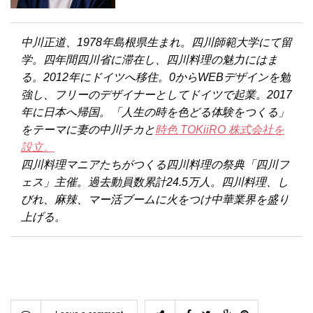
中川正道、1978年島根県生まれ。四川師範大学にて留
学。四年間四川省に滞在し、四川料理の魅力にはま
る。2012年にドイツへ移住。0からWEBデザインを勉
強し、フリーのデザイナーとしてドイツで起業。2017
年に日本へ帰国。「人生の時を色どる体験をつくる」
をテーマに妻の中川チカと
時色 TOKiiRO 株式会社を
設立。
四川料理マニアたちがつくる四川料理の祭典「四川フ
ェス」主催。過去動員数累計24.5万人。四川料理、し
びれ、麻辣、マー活ブームに火をつけ中華業界を盛り
上げる。