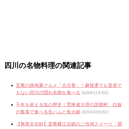
四川の名物料理の関連記事
宜賓の路地裏グルメ「点点香」！麻辣燙でも冒菜で
もない四川の隠れ名物を食べる
2025年11月30日
千年を超える塩の歴史！雲南省大理の諾鄧村、白族
の集落で食べる生ハムと魚火鍋
2025年03月26日
【無形文化財】宜賓横江古鎮のご当地スイーツ「眉