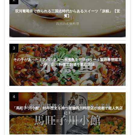
双河葡萄井で作られる三国志時代からあるスイーツ「凉糕」【宜
賓】
四川の名物料理
3
その手があった！アパホテルへ水煮魚をデリバリー！緊急事態宣言
の中、四川料理でお酒を飲む方法
コラム
4
「馬旺子·川小館」95年歴史を持つ老舗四川料理店が成都で超人気店
に！
繁盛店！の看板料理