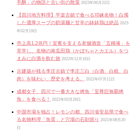
毛酥」の物語と古い街の散策
2023年06月22日
【四川地方料理】平楽古鎮で食べる邛崃名物！白濁
した濃厚スープの奶湯麺と甘辛の鉢鉢鶏は絶品
2023
年02月19日
売上高1.2兆円！宜賓を支える老舗酒造「五糧液」を
見学し、名物の南瓜田鶏（かぼちゃとカエル）をつ
まみに白酒を飲む旅
2022年12月16日
古建築が残る李庄古鎮で李庄三白（白酒、白糕、白
肉）を味わい、歴史を考える。
2022年07月11日
成都女子、四川で一番大きな烤魚「至尊巨無覇烤
魚」を食べる！
2022年03月28日
中国市場を独占！レモンの都、四川省安岳県で食べ
る名物料理「魚蛋」と穴場の石刻巡り
2021年08月20
日