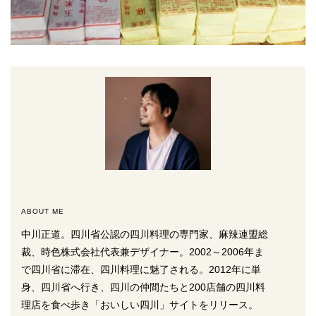
ABOUT ME
中川正道。四川省公認の四川料理の専門家、麻辣連盟総
裁、時色株式会社代表兼デザイナー。2002～2006年ま
で四川省に滞在、四川料理に魅了される。2012年に単
身、四川省へ行き、四川の仲間たちと200店舗の四川料
理店を食べ歩き「おいしい四川」サイトをリリース。