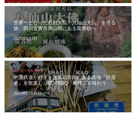
コラム
世界一となった石刻大仏「八仙山大仏」を巡る
旅、四川宜賓市屏山県にある龍華鎮へ
2025年6月4日
夜に食べる四川料理
中国鉄道が好き！宜賓旧市街にある路地『鉄道
巷』を散策し、四川BBQ「焼烤」を味わう
2023年12月31日