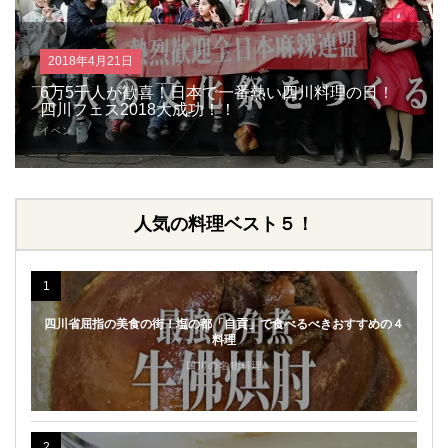
2018年4月21日
6万5千人が歓喜！日本で一番熱い四川料理の日！
四川フェス2018大成功！！
イベント
人気の料理ベスト５！
1
四川省屈指の美食の街！塩の都「自貢」で食べるべきおすすめの４
料理
四川の名物料理
2