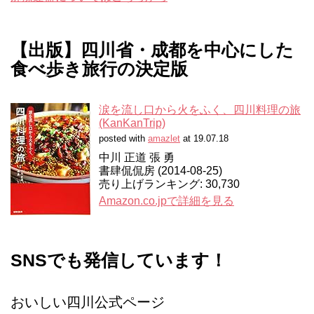
【出版】四川省・成都を中心にした
食べ歩き旅行の決定版
涙を流し口から火をふく、四川料理の旅
(KanKanTrip)
posted with
amazlet
at 19.07.18
中川 正道 張 勇
書肆侃侃房 (2014-08-25)
売り上げランキング: 30,730
Amazon.co.jpで詳細を見る
SNSでも発信しています！
おいしい四川公式ページ