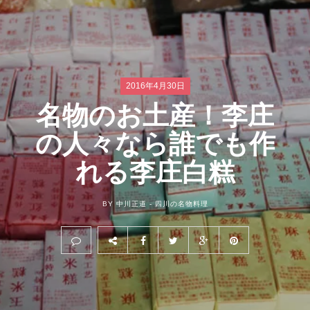
2016年4月30日
名物のお土産！李庄
の人々なら誰でも作
れる李庄白糕
BY 中川正道 -
四川の名物料理