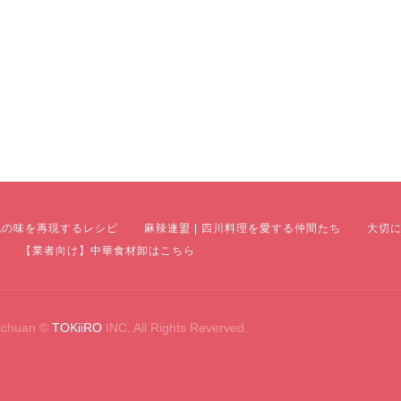
地の味を再現するレシピ
麻辣連盟 | 四川料理を愛する仲間たち
大切
【業者向け】中華食材卸はこちら
ichuan ©
TOKiiRO
INC. All Rights Reverved.