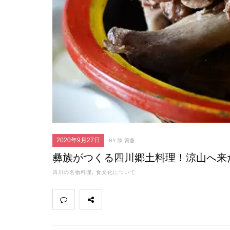
2020年9月27日
BY 陳 琬蓥
彝族がつくる四川郷土料理！涼山へ来
四川の名物料理
,
食文化について