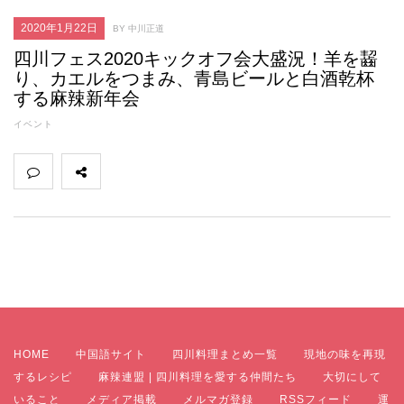
2020年1月22日
BY 中川正道
四川フェス2020キックオフ会大盛況！羊を齧
り、カエルをつまみ、青島ビールと白酒乾杯
する麻辣新年会
イベント
HOME
中国語サイト
四川料理まとめ一覧
現地の味を再現
するレシピ
麻辣連盟 | 四川料理を愛する仲間たち
大切にして
いること
メディア掲載
メルマガ登録
RSSフィード
運