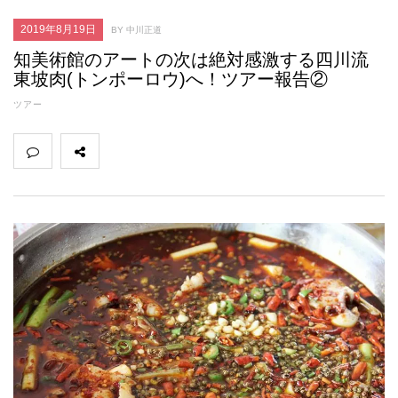
2019年8月19日
BY 中川正道
知美術館のアートの次は絶対感激する四川流
東坡肉(トンポーロウ)へ！ツアー報告②
ツアー