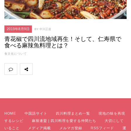
2019年8月9日
BY 中川正道
青花椒で四川流地域再生！そして、仁寿県で
食べる麻辣魚料理とは？
食文化について
HOME
中国語サイト
四川料理まとめ一覧
現地の味を再現
するレシピ
麻辣連盟 | 四川料理を愛する仲間たち
大切にして
いること
メディア掲載
メルマガ登録
RSSフィード
運