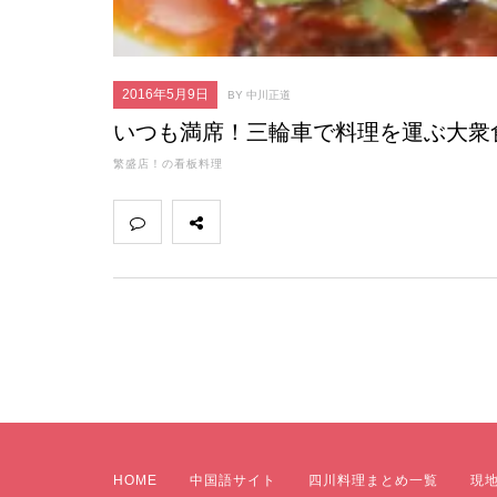
2016年5月9日
BY 中川正道
いつも満席！三輪車で料理を運ぶ大衆
繁盛店！の看板料理
HOME
中国語サイト
四川料理まとめ一覧
現