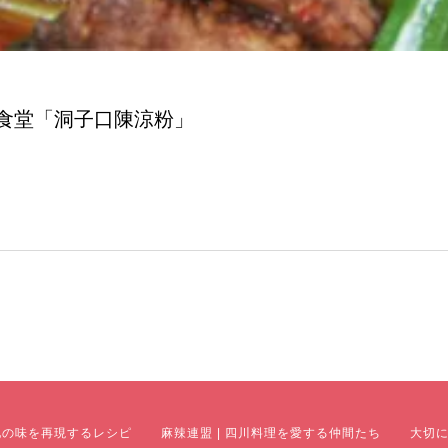
食堂「洞子口陳涼粉」
地の味を再現するレシピ
麻辣連盟 | 四川料理を愛する仲間たち
大切