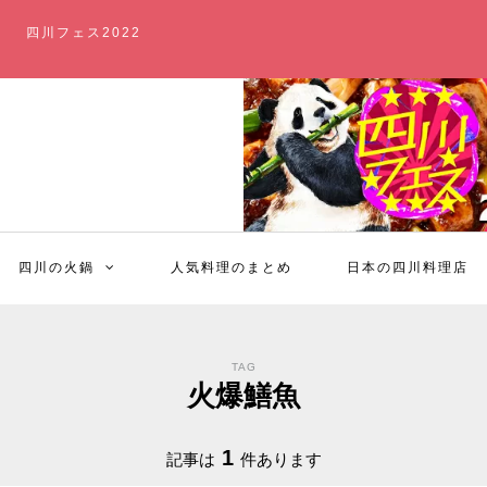
四川フェス2022
四川の火鍋
人気料理のまとめ
日本の四川料理店
TAG
火爆鱔魚
1
記事は
件あります