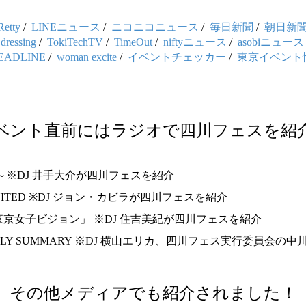
Retty
/
LINEニュース
/
ニコニコニュース
/
毎日新聞
/
朝日新
essing
/
TokiTechTV
/
TimeOut
/
niftyニュース
/
asobiニュース
EADLINE
/
woman excite
/
イベントチェッカー
/
東京イベント
ベント直前にはラジオで四川フェスを紹
：11:30～※DJ 井手大介が四川フェスを紹介
O UNITED ※DJ ジョン・カビラが四川フェスを紹介
 9:10「東京女子ビジョン」 ※DJ 住吉美紀が四川フェスを紹介
）WEEKLY SUMMARY ※DJ 横山エリカ、四川フェス実行委員会の
その他メディアでも紹介されました！