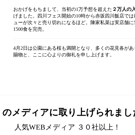
おかげをもちまして、当初の1万予想を超えた
２万人の
げました。四川フェス開始の10時から赤坂四川飯店では
ューが次々と売り切れになるほど。陳家私菜は実店舗に5
1500食を完売。
4月2日は公園にある桜も満開となり、多くの花見各が
賜物と、ここに心よりの御礼を申し上げます。
くのメディアに取り上げられまし
人気WEBメディア ３０社以上！