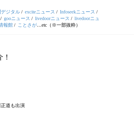
聞デジタル
/
exciteニュース
/
Infoseekニュース
/
/
gooニュース
/
livedoorニュース
/
livedoorニュ
情報館
/
ことさが
…etc（※一部抜粋）
介！
中川正道も出演