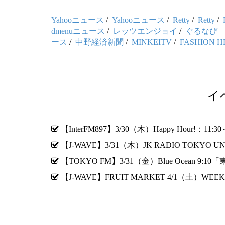
Yahooニュース
/
Yahooニュース
/
Retty
/
Retty
/
dmenuニュース
/
レッツエンジョイ
/
ぐるなび dr
ース
/
中野経済新聞
/
MINKEITV
/
FASHION H
イ
【InterFM897】3/30（木）Happy Hour!
【J-WAVE】3/31（木）JK RADIO TOKY
【TOKYO FM】3/31（金）Blue Ocean
【J-WAVE】FRUIT MARKET 4/1（土