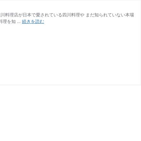
四川料理店が日本で愛されている四川料理や まだ知られていない本場
四
料理を知 …
続きを読む
川
フ
ェ
ス
の
協
賛
|
一
緒
に
盛
り
上
が
り
ま
せ